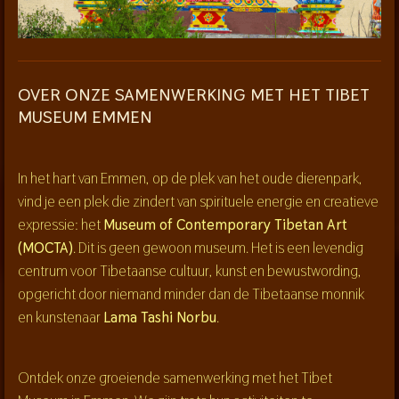
OVER ONZE SAMENWERKING MET HET TIBET
MUSEUM EMMEN
In het hart van Emmen, op de plek van het oude dierenpark,
vind je een plek die zindert van spirituele energie en creatieve
expressie: het
Museum of Contemporary Tibetan Art
(MOCTA)
. Dit is geen gewoon museum. Het is een levendig
centrum voor Tibetaanse cultuur, kunst en bewustwording,
opgericht door niemand minder dan de Tibetaanse monnik
en kunstenaar
Lama Tashi Norbu
.
Ontdek onze groeiende samenwerking met het Tibet