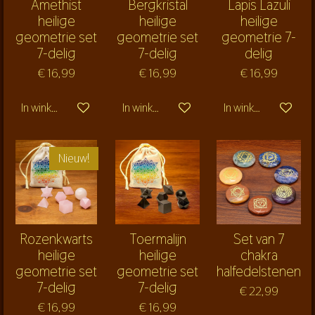
Amethist
Bergkristal
Lapis Lazuli
heilige
heilige
heilige
geometrie set
geometrie set
geometrie 7-
7-delig
7-delig
delig
€ 16,99
€ 16,99
€ 16,99
In winkelwagen
In winkelwagen
In winkelwagen
Nieuw!
Rozenkwarts
Toermalijn
Set van 7
heilige
heilige
chakra
geometrie set
geometrie set
halfedelstenen
7-delig
7-delig
€ 22,99
€ 16,99
€ 16,99