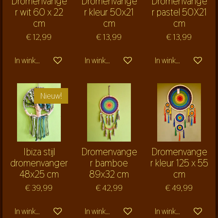
Dromenvange
Dromenvange
Dromenvange
r wit 60 x 22
r kleur 50x21
r pastel 50X21
cm
cm
cm
€ 12,99
€ 13,99
€ 13,99
In winkelwagen
In winkelwagen
In winkelwagen
Nieuw!
Ibiza stijl
Dromenvange
Dromenvange
dromenvanger
r bamboe
r kleur 125 x 55
48x25 cm
89x32 cm
cm
€ 39,99
€ 42,99
€ 49,99
In winkelwagen
In winkelwagen
In winkelwagen