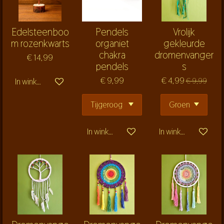
Edelsteenboo
Pendels
Vrolijk
m rozenkwarts
organiet
gekleurde
chakra
dromenvanger
€ 14,99
pendels
s
€ 9,99
€ 4,99
€ 9,99
In winkelwagen
In winkelwagen
In winkelwagen