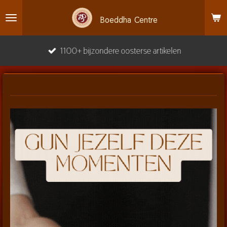
Ga
Boeddha
Centre
direct
naar
1100+ bijzondere oosterse artikelen
de
hoofdinhoud