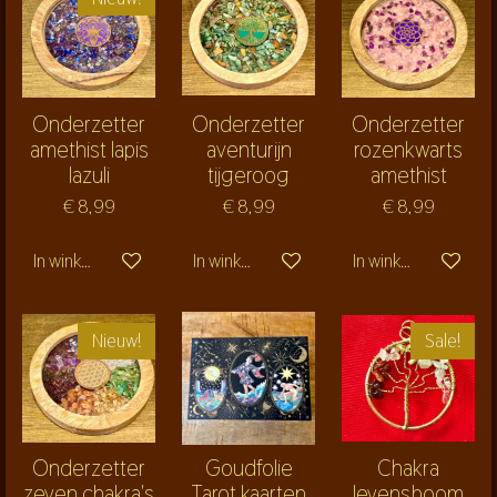
Onderzetter
Onderzetter
Onderzetter
amethist lapis
aventurijn
rozenkwarts
lazuli
tijgeroog
amethist
€ 8,99
€ 8,99
€ 8,99
In winkelwagen
In winkelwagen
In winkelwagen
Nieuw!
Sale!
Onderzetter
Goudfolie
Chakra
zeven chakra's
Tarot kaarten
levensboom