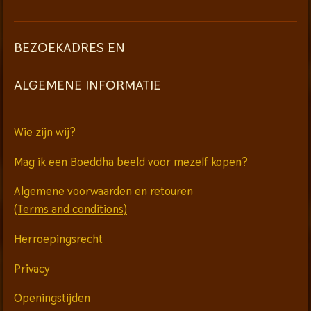
l
r
e
f
BEZOEKADRES EN
c
u
a
l
ALGEMENE INFORMATIE
p
l
t
s
i
c
Wie zijn wij?
o
r
Mag ik een Boeddha beeld voor mezelf kopen?
n
e
s
e
Algemene voorwaarden en retouren
n
(Terms and conditions)
Herroepingsrecht
Privacy
Openingstijden