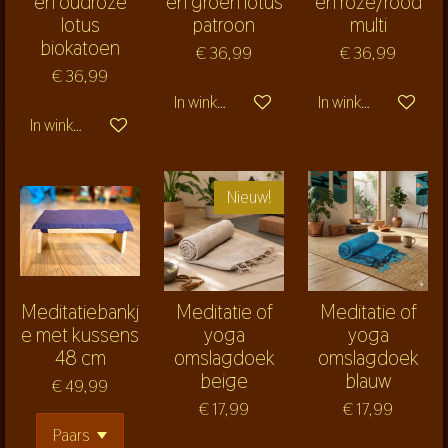
en oudroze
en groen lotus
en roze/rood
lotus
patroon
multi
biokatoen
€ 36,99
€ 36,99
€ 36,99
In winkelwagen
In winkelwagen
In winkelwagen
Nieuw!
Meditatiebankj
Meditatie of
Meditatie of
e met kussens
yoga
yoga
48 cm
omslagdoek
omslagdoek
beige
blauw
€ 49,99
€ 17,99
€ 17,99