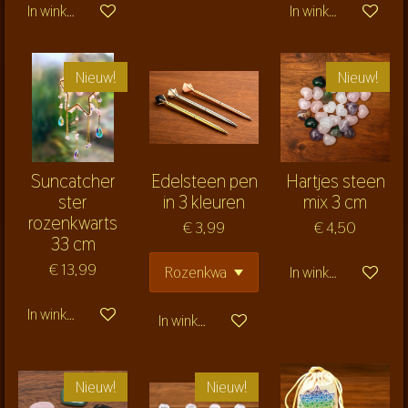
In winkelwagen
In winkelwagen
Nieuw!
Nieuw!
Suncatcher
Edelsteen pen
Hartjes steen
ster
in 3 kleuren
mix 3 cm
rozenkwarts
€ 3,99
€ 4,50
33 cm
€ 13,99
In winkelwagen
In winkelwagen
In winkelwagen
Nieuw!
Nieuw!