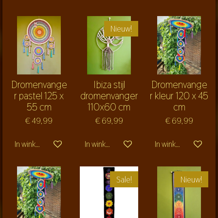
Nieuw!
Dromenvange
Ibiza stijl
Dromenvange
r pastel 125 x
dromenvanger
r kleur 120 x 45
55 cm
110x60 cm
cm
€ 49,99
€ 69,99
€ 69,99
In winkelwagen
In winkelwagen
In winkelwagen
Sale!
Nieuw!