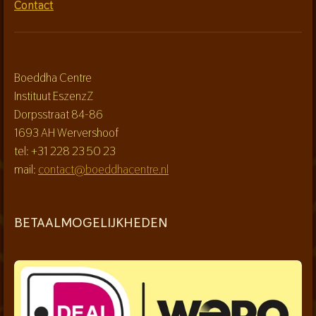
Contact
Boeddha Centre
Instituut EszenzZ
Dorpsstraat 84-86
1693 AH Wervershoof
tel: +31 228 23 50 23
mail:
contact@boeddhacentre.nl
BETAALMOGELIJKHEDEN