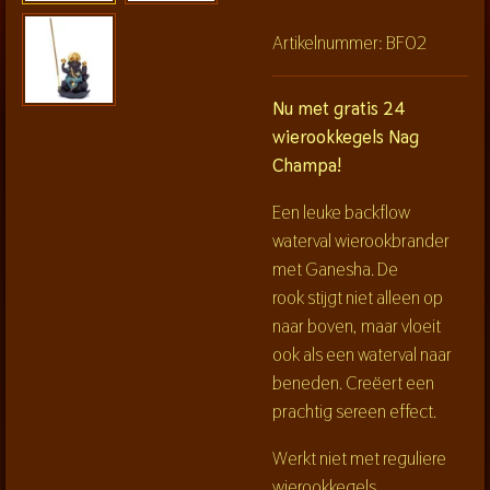
Artikelnummer:
BF02
Nu met gratis 24
wierookkegels Nag
Champa!
Een leuke backflow
waterval wierookbrander
met Ganesha. De
rook stijgt niet alleen op
naar boven, maar vloeit
ook als een waterval naar
beneden. Creëert een
prachtig sereen effect.
Werkt niet met reguliere
wierookkegels.