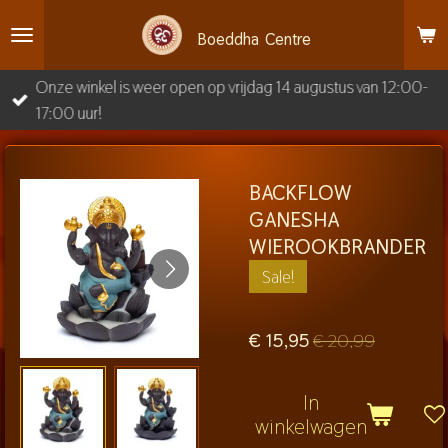
Ga
Boeddha
Centre
direct
naar
Onze winkel is weer open op vrijdag 14 augustus van 12:00-
de
17:00 uur!
hoofdinhoud
BACKFLOW
GANESHA
WIEROOKBRANDER
Sale!
€ 15,95
€ 20,99
In
winkelwagen