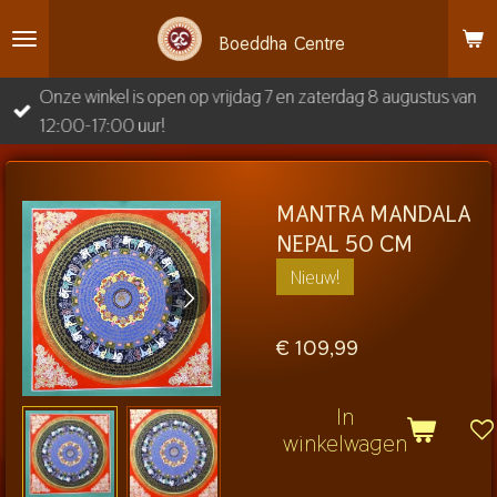
Ga
Boeddha
Centre
direct
naar
Onze winkel is open op vrijdag 7 en zaterdag 8 augustus van
de
12:00-17:00 uur!
hoofdinhoud
MANTRA MANDALA
NEPAL 50 CM
Nieuw!
€ 109,99
In
winkelwagen