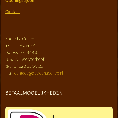
Openingstijden
Contact
Boeddha Centre
Instituut EszenzZ
Dorpsstraat 84-86
1693 AH Wervershoof
tel: +31 228 23 50 23
mail:
contact@boeddhacentre.nl
BETAALMOGELIJKHEDEN