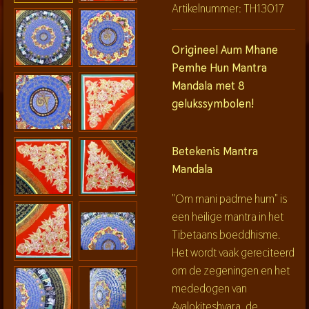
Artikelnummer:
TH13017
Origineel Aum Mhane
Pemhe Hun Mantra
Mandala met 8
gelukssymbolen!
Betekenis Mantra
Mandala
"Om mani padme hum" is
een heilige mantra in het
Tibetaans boeddhisme.
Het wordt vaak gereciteerd
om de zegeningen en het
mededogen van
Avalokiteshvara, de