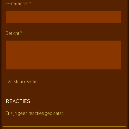
e
E-mailadres *
r
r
e
n
Bericht *
Verstuur reactie
REACTIES
Er zijn geen reacties geplaatst.