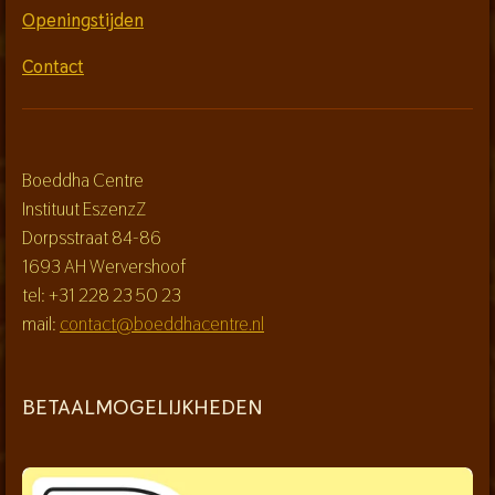
Openingstijden
Contact
Boeddha Centre
Instituut EszenzZ
Dorpsstraat 84-86
1693 AH Wervershoof
tel: +31 228 23 50 23
mail:
contact@boeddhacentre.nl
BETAALMOGELIJKHEDEN