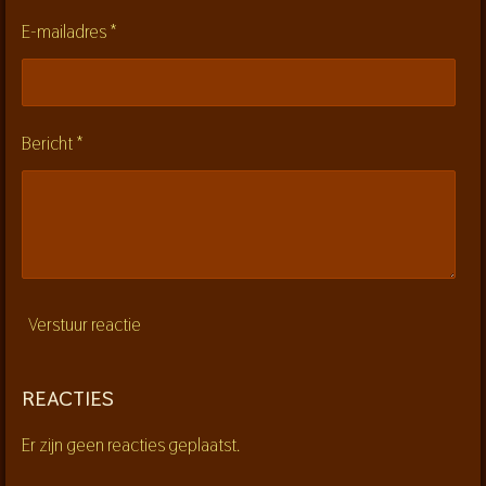
e
E-mailadres *
r
r
e
n
Bericht *
Verstuur reactie
REACTIES
Er zijn geen reacties geplaatst.