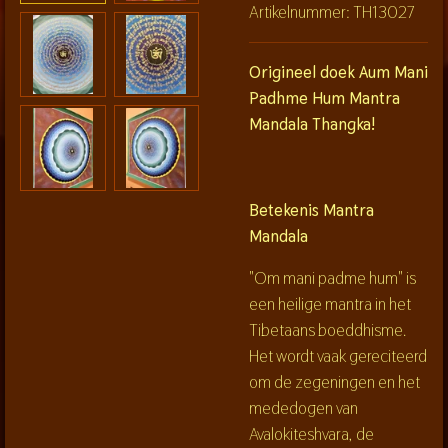
Artikelnummer:
TH13027
Origineel doek Aum Mani
Padhme Hum Mantra
Mandala Thangka!
Betekenis Mantra
Mandala
"Om mani padme hum" is
een heilige mantra in het
Tibetaans boeddhisme.
Het wordt vaak gereciteerd
om de zegeningen en het
mededogen van
Avalokiteshvara, de