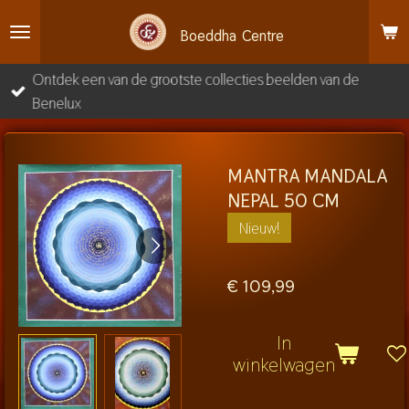
Ga
Boeddha
Centre
direct
naar
Ontdek een van de grootste collecties beelden van de
de
Benelux
hoofdinhoud
MANTRA MANDALA
NEPAL 50 CM
Nieuw!
€ 109,99
In
winkelwagen