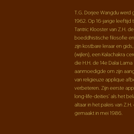
T.G. Dorjee Wangdu werd ge
1962. Op 16-jarige leeftijd 
Tantric Klooster van Z.H. 
boeddhistische filosofie en
zijn kostbare leraar en gid
(wijlen), een Kalachakra c
die H.H. de 14e Dalai Lama
aanmoedigde om zijn aange
van religieuze applique afb
verbeteren. Zijn eerste app
long-life-deities' als het be
altaar in het paleis van Z.H
gemaakt in mei 1986.