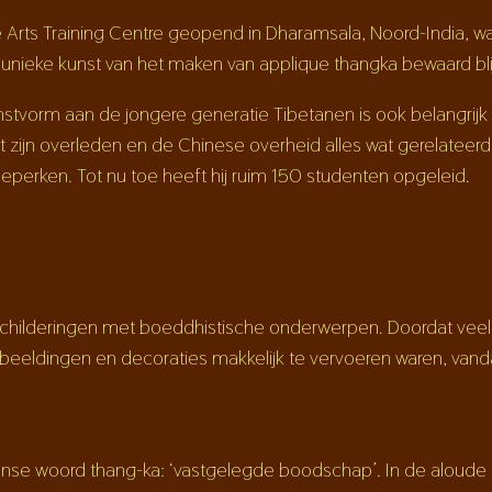
e Arts Training Centre geopend in Dharamsala, Noord-India, w
nieke kunst van het maken van applique thangka bewaard blij
nstvorm aan de jongere generatie Tibetanen is ook belangri
t zijn overleden en de Chinese overheid alles wat gerelateer
 beperken. Tot nu toe heeft hij ruim 150 studenten opgeleid.
olschilderingen met boeddhistische onderwerpen. Doordat ve
beeldingen en decoraties makkelijk te vervoeren waren, vanda
taanse woord thang-ka: ‘vastgelegde boodschap’. In de aloude