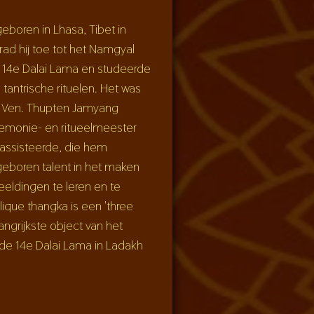
boren in Lhasa, Tibet in
trad hij toe tot het Namgyal
de 14e Dalai Lama en studeerde
 tantrische rituelen. Het was
s, Ven. Thupten Jamyang
eremonie- en ritueelmeester
 assisteerde, die hem
boren talent in het maken
eeldingen te leren en te
lique thangka is een 'three
langrijkste object van het
. de 14e Dalai Lama in Ladakh