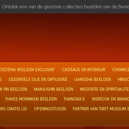
Ontdek een van de grootste collecties beelden van de Bene
OEDDHA BEELDEN EXCLUSIEF
CADEAUS EN INTERIEUR
CHENREZ
S
ESSENTIËLE OLIE EN DIFFUSERS
GANESHA BEELDEN
HIND
N YIN BEELDEN
MANJUSHRI BEELDEN
MEDITATIE EN SPIRITUALITE
THAISE MONNIKEN BEELDEN
THANGKA'S
WIEROOK EN BRAN
RD GRATIS LID
OPENINGSTIJDEN
PARTNER VAN TIBET MUSEUM