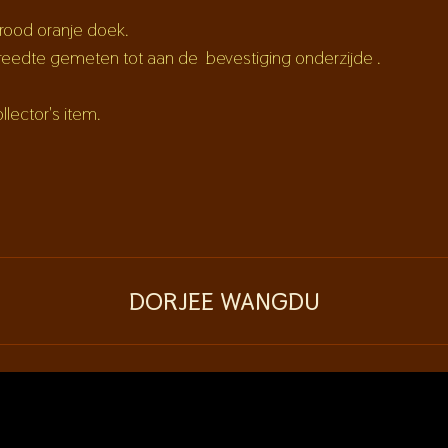
 rood oranje doek.
Breedte gemeten tot aan de bevestiging onderzijde .
llector's item.
DORJEE WANGDU