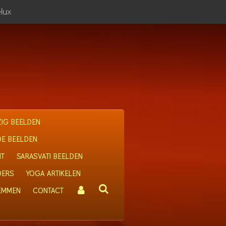
lux
IG BEELDEN
OE BEELDEN
IT
SARASVATI BEELDEN
DERS
YOGA ARTIKELEN
 EMMEN
CONTACT