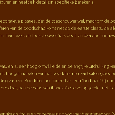
iguren en heeft elk detail zijn specifieke betekenis.
decoratieve plaatjes, ziet de toeschouwer wel, maar om de bo
jferen van de boodschap komt niet op de eerste plaats: de al
het hart raakt, de toeschouwer ‘iets doet’ en daardoor nieuws
as, en is, een hoog ontwikkelde en belangrijke uitdrukking van
de hoogste idealen van het boeddhisme naar buiten geroepe
ng van een Boeddha functioneert als een ‘landkaart’ bij onde
 om daar, aan de hand van thangka’s die ze opgerold met zi
hangka als focus en ondersteuning voor het beoefenen van B