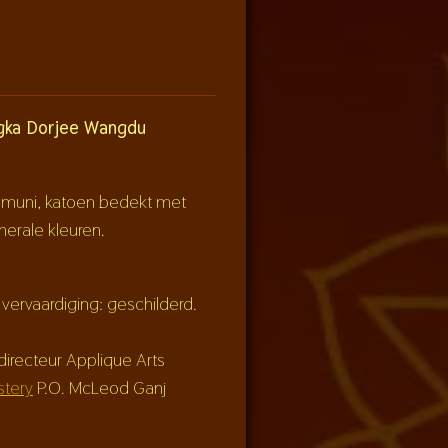
ngka Dorjee Wangdu
muni, katoen bedekt met
nerale kleuren.
 vervaardiging: geschilderd.
irecteur Applique Arts
tery
P.O. McLeod Ganj