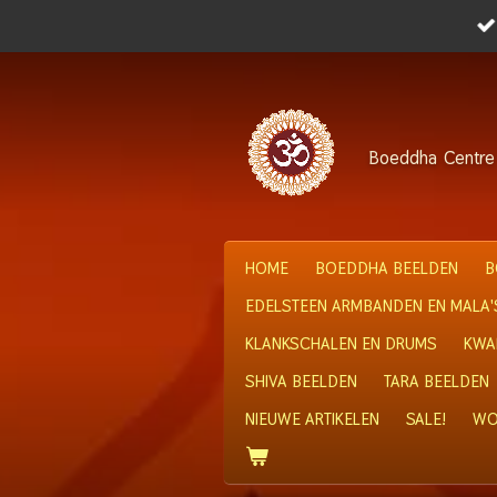
Ga
direct
naar
de
hoofdinhoud
Boeddha
Centre
HOME
BOEDDHA BEELDEN
B
EDELSTEEN ARMBANDEN EN MALA'
KLANKSCHALEN EN DRUMS
KWA
SHIVA BEELDEN
TARA BEELDEN
NIEUWE ARTIKELEN
SALE!
WO