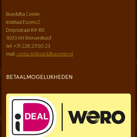
Boeddha Centre
Instituut EszenzZ
Dorpsstraat 84-86
1693 AH Wervershoof
tel: +31 228 23 50 23
mail:
contact@boeddhacentre.nl
BETAALMOGELIJKHEDEN