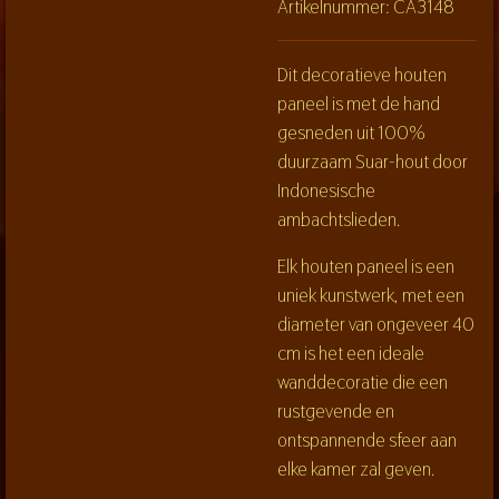
Artikelnummer:
CA3148
Dit decoratieve houten
paneel is met de hand
gesneden uit 100%
duurzaam Suar-hout door
Indonesische
ambachtslieden.
Elk houten paneel is een
uniek kunstwerk, met een
diameter van ongeveer 40
cm is het een ideale
wanddecoratie die een
rustgevende en
ontspannende sfeer aan
elke kamer zal geven.