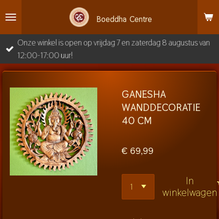
Ga
Boeddha
Centre
direct
naar
Onze winkel is open op vrijdag 7 en zaterdag 8 augustus van
de
12:00-17:00 uur!
hoofdinhoud
GANESHA
WANDDECORATIE
40 CM
€ 69,99
In
winkelwagen