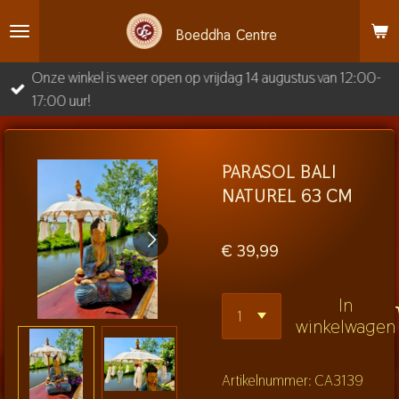
Ga
Boeddha
Centre
direct
naar
Onze winkel is weer open op vrijdag 14 augustus van 12:00-
de
17:00 uur!
hoofdinhoud
PARASOL BALI
NATUREL 63 CM
€ 39,99
In
winkelwagen
Artikelnummer:
CA3139