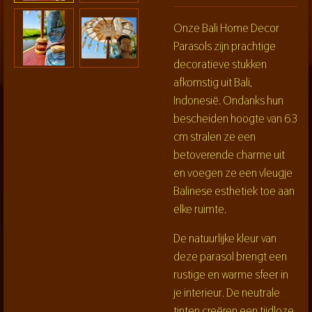
Onze Bali Home Decor
Parasols zijn prachtige
decoratieve stukken
afkomstig uit Bali,
Indonesië. Ondanks hun
bescheiden hoogte van 63
cm stralen ze een
betoverende charme uit
en voegen ze een vleugje
Balinese esthetiek toe aan
elke ruimte.
De natuurlijke kleur van
deze parasol brengt een
rustige en warme sfeer in
je interieur. De neutrale
tinten creëren een tijdloze