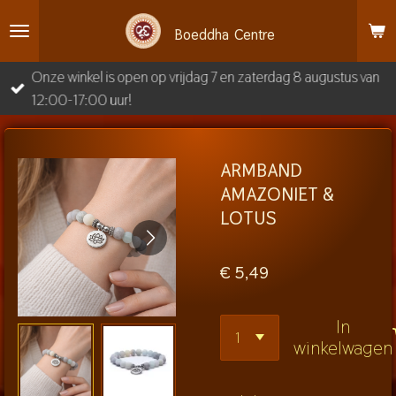
Ga
Boeddha
Centre
direct
naar
Onze winkel is open op vrijdag 7 en zaterdag 8 augustus van
de
12:00-17:00 uur!
hoofdinhoud
ARMBAND
AMAZONIET &
LOTUS
€ 5,49
In
winkelwagen