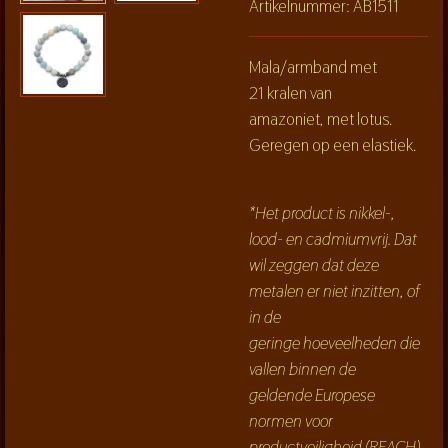
Artikelnummer:
AB1511
Mala/armband met
21 kralen van
amazoniet, met lotus.
Geregen op een elastiek.
*Het product is nikkel-,
lood- en cadmiumvrij. Dat
wil zeggen dat deze
metalen er niet inzitten, of
in de
geringe hoeveelheden die
vallen binnen de
geldende Europese
normen voor
productveiligheid (REACH).