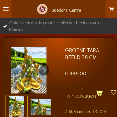
Ga
Boeddha
Centre
direct
naar
Ontdek een van de grootste collecties beelden van de
de
Benelux
hoofdinhoud
GROENE TARA
BEELD 38 CM
€ 449,00
In
winkelwagen
Artikelnummer:
TB12075