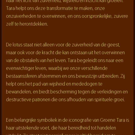
naar het licht van zuiverheid, wijsheid en inzicht kan groeien.
Tara helpt ons deze transformatie te maken, onze
onzuiverheden te overwinnen, en ons oorspronkelijke, zuivere
zelf te herontdekken.
De lotus staat niet alleen voor de zuiverheid van de geest,
maar ook voor de kracht die kan ontstaan uit het overwinnen
van de obstakels van het leven. Tara begeleidt ons naar een
evenwichtiger leven, waarbij we onze verschillende
bestaanssferen afstemmen en ons bewustzijn uitbreiden. Zij
helpt ons het pad van wijsheid en mededogen te
bewandelen, en biedt bescherming tegen de verleidingen en
destructieve patronen die ons afhouden van spirituele groei.
Een belangrijke symboliek in de iconografie van Groene Tara is
haar uitstekende voet, die haar bereidheid tot handelen