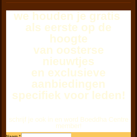
we houden je
gratis
als eerste
op de
hoogte
van oosterse
nieuwtjes
en exclusieve
aanbiedingen
specifiek voor leden!
schrijf je ook in en word Boeddha Centre
member!
Naam *