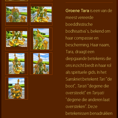
Groene Tara
is een van de
meest vereerde
boeddhistische
bodhisattva’s, bekend om
haar compassie en
bescherming. Haar naam,
Tara, draagt een
diepgaande betekenis die
ons inzicht biedt in haar rol
als spirituele gids. In het
Sanskriet betekent
Tari
"de
boot",
Tarati
"degene die
oversteekt" en
Tariyati
"degene die anderen laat
oversteken". Deze
betekenissen benadrukken