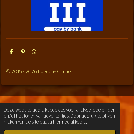
D
P
D
e
i
e
l
n
l
e
n
e
© 2015 - 2026 Boeddha Centre
n
e
n
n
Deze website gebruikt cookies voor analyse-doeleinden
en/of het tonen van advertenties. Door gebruik te blijven
maken van de site gaat u hiermee akkoord.