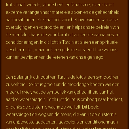
trots, haat, woede, jaloersheid, en fanatisme, evenals het
extreme verlangen naar materiële zaken en de gehechtheid
aan bezittingen. Ze staat ook voor het overwinnen van valse
overtuigingen en vooroordelen, en helpt ons te befreien van
de mentale chaos die voortkomt uit verkeerde aannames en
conditioneringen. In dit licht is Tara niet alleen een spirituele
beschermster, maar ook een gids die ons leert hoe we ons
kunnen bevrijden van de ketenen van ons eigen ego.
Een belangrijk attribuut van Tara is de lotus, een symbool van
zuiverheid. De lotus groeit uit de modderige bodem van een
meer of rivier, wat de symboliek van gehechtheid aan het
aardse weerspiegelt. Toch rijst de lotus omhoog naar het licht,
ondanks de duisternis waarin ze wortelt. Dit beeld
weerspiegelt de weg van de mens, die vanuit de duisternis
van onbewuste gedachten, gevoelens en conditioneringen