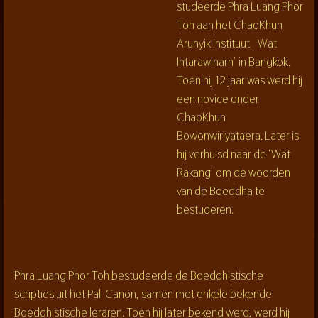
studeerde Phra Luang Phor
Toh aan het ChaoKhun
Arunyik Instituut, ‘Wat
Intarawiharn’ in Bangkok.
Toen hij 12 jaar was werd hij
een novice onder
ChaoKhun
Bowonwiriyataera. Later is
hij verhuisd naar de ‘Wat
Rakang’ om de woorden
van de Boeddha te
bestuderen.
Phra Luang Phor Toh bestudeerde de Boeddhistische
scripties uit het Pali Canon, samen met enkele bekende
Boeddhistische leraren. Toen hij later bekend werd, werd hij