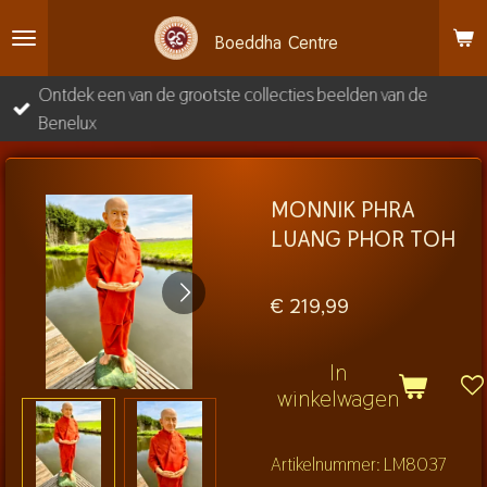
Ga
Boeddha
Centre
direct
naar
Ontdek een van de grootste collecties beelden van de
de
Benelux
hoofdinhoud
MONNIK PHRA
LUANG PHOR TOH
€ 219,99
In
winkelwagen
Artikelnummer:
LM8037