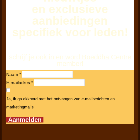
l
en exclusieve
s
aanbiedingen
c
r
specifiek voor leden!
e
e
n
schrijf je ook in en word Boeddha Centre
member!
Naam *
E-mailadres *
Ja, ik ga akkoord met het ontvangen van e-mailberichten en
marketingmails
Aanmelden