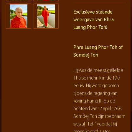
Exclusieve staande
weergave van Phra
Luang Phor Toh!
Phra Luang Phor Toh of
Somdej Toh
Hij was de meest geliefde
Thaise monnik in de 19e
eeuw. Hij werd geboren
tijdens de regering van
koning Rama III, op de
ochtend van 17 april 1788.
Somdej Toh zijn roepnaam
was al "Toh" voordat hij
monnik werd. Later