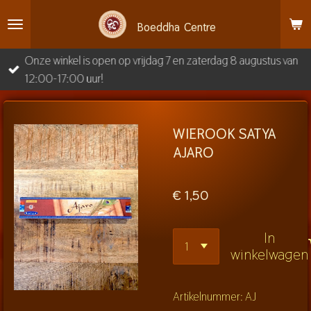
Ga
Boeddha
Centre
direct
naar
Onze winkel is open op vrijdag 7 en zaterdag 8 augustus van
de
12:00-17:00 uur!
hoofdinhoud
WIEROOK SATYA
AJARO
€ 1,50
In
winkelwagen
Artikelnummer:
AJ