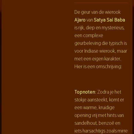
De geur van de wierook
Ajaro
van
Satya Sai Baba
is rijk, diep en mysterieus,
een complexe
geurbeleving die typisch is
voor Indiase wierook, maar
met een eigen karakter.
Hier is een omschrijving:
Topnoten
: Zodra je het
stokje aansteekt, komt er
een warme, kruidige
opening vrij met hints van
sandelhout, benzoë en
iets harsachtigs zoals mirre