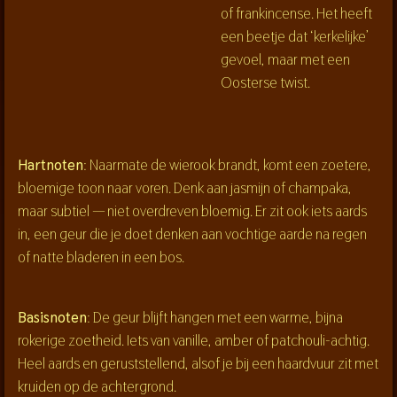
of frankincense. Het heeft
een beetje dat ‘kerkelijke’
gevoel, maar met een
Oosterse twist.
Hartnoten
: Naarmate de wierook brandt, komt een zoetere,
bloemige toon naar voren. Denk aan jasmijn of champaka,
maar subtiel — niet overdreven bloemig. Er zit ook iets aards
in, een geur die je doet denken aan vochtige aarde na regen
of natte bladeren in een bos.
Basisnoten
: De geur blijft hangen met een warme, bijna
rokerige zoetheid. Iets van vanille, amber of patchouli-achtig.
Heel aards en geruststellend, alsof je bij een haardvuur zit met
kruiden op de achtergrond.