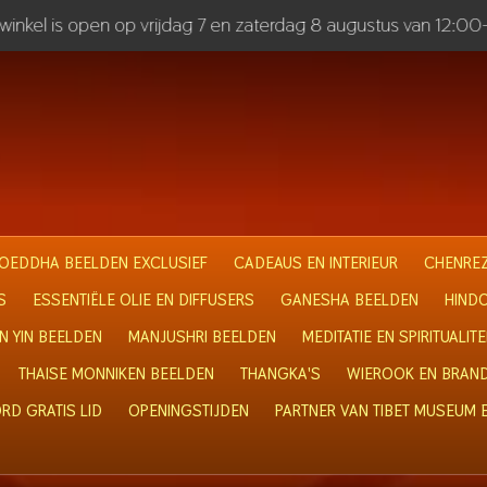
inkel is open op vrijdag 7 en zaterdag 8 augustus van 12:00
OEDDHA BEELDEN EXCLUSIEF
CADEAUS EN INTERIEUR
CHENREZ
S
ESSENTIËLE OLIE EN DIFFUSERS
GANESHA BEELDEN
HIND
N YIN BEELDEN
MANJUSHRI BEELDEN
MEDITATIE EN SPIRITUALITE
THAISE MONNIKEN BEELDEN
THANGKA'S
WIEROOK EN BRAN
RD GRATIS LID
OPENINGSTIJDEN
PARTNER VAN TIBET MUSEUM