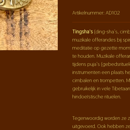
Artikelnummer:
AD102
Tingsha’s
(ding-sha’s, cimb
muzikale offerandes bij spi
meditatie op gezette mom
te houden. Muzikale offer
tijdens puja’s (gebedsritue
instrumenten een plaats he
cimbalen en trompetten. Mu
gebruikelijk in vele Tibeta
hindoeïstische rituelen.
Tegenwoordig worden ze zo
uitgevoerd. Ook hebben ze