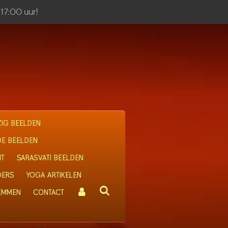
-17:00 uur!
IG BEELDEN
OE BEELDEN
IT
SARASVATI BEELDEN
DERS
YOGA ARTIKELEN
 EMMEN
CONTACT