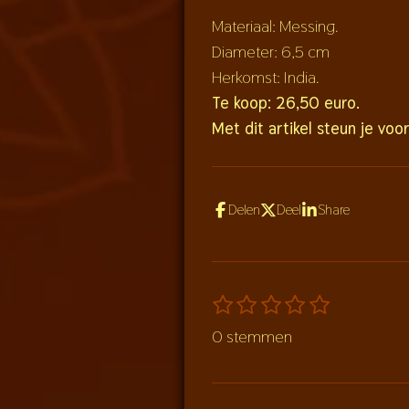
Materiaal: Messing.
Diameter: 6,5 cm
Herkomst: India.
Te koop: 26,50 euro.
Met dit artikel steun je voo
Delen
Deel
Share
1
2
3
4
5
S
R
s
s
s
s
s
t
a
0 stemmen
t
t
t
t
t
e
t
e
e
e
e
e
m
i
r
r
r
r
r
m
n