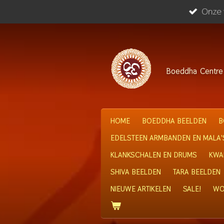
Onze w
Ga
direct
naar
de
hoofdinhoud
Boeddha
Centre
HOME
BOEDDHA BEELDEN
B
EDELSTEEN ARMBANDEN EN MALA'
KLANKSCHALEN EN DRUMS
KWA
SHIVA BEELDEN
TARA BEELDEN
NIEUWE ARTIKELEN
SALE!
WO