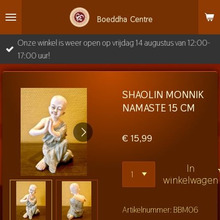
Ga
Boeddha
Centre
direct
naar
Onze winkel is weer open op vrijdag 14 augustus van 12:00-
de
17:00 uur!
hoofdinhoud
SHAOLIN MONNIK
NAMASTE 15 CM
€ 15,99
In
winkelwagen
Artikelnummer:
BBM06