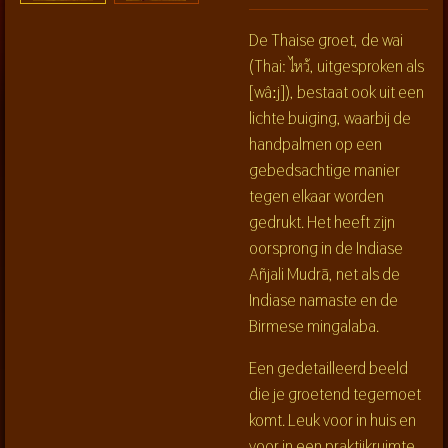
De Thaise groet, de wai
(Thai: ไหว้, uitgesproken als
[wâːj]), bestaat ook uit een
lichte buiging, waarbij de
handpalmen op een
gebedsachtige manier
tegen elkaar worden
gedrukt. Het heeft zijn
oorsprong in de Indiase
Añjali Mudrā, net als de
Indiase namaste en de
Birmese mingalaba.
Een gedetailleerd beeld
die je groetend tegemoet
komt. Leuk voor in huis en
voor in een praktijkruimte.