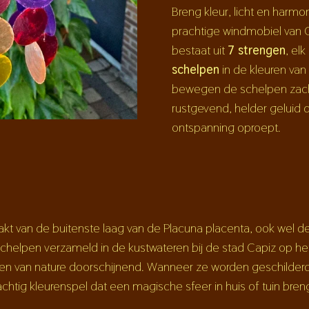
Breng kleur, licht en harmo
prachtige windmobiel van 
bestaat uit
7 strengen
, el
schelpen
in de kleuren van
bewegen de schelpen zach
rustgevend, helder geluid 
ontspanning oproept.
kt van de buitenste laag van de Placuna placenta, ook wel 
helpen verzameld in de kustwateren bij de stad Capiz op het e
lpen van nature doorschijnend. Wanneer ze worden geschilder
chtig kleurenspel dat een magische sfeer in huis of tuin breng