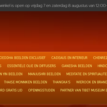
inkel is open op vrijdag 7 en zaterdag 8 augustus van 12:00
OEDDHA BEELDEN EXCLUSIEF
CADEAUS EN INTERIEUR
CHENREZ
S
ESSENTIËLE OLIE EN DIFFUSERS
GANESHA BEELDEN
HIND
N YIN BEELDEN
MANJUSHRI BEELDEN
MEDITATIE EN SPIRITUALITE
THAISE MONNIKEN BEELDEN
THANGKA'S
WIEROOK EN BRAN
RD GRATIS LID
OPENINGSTIJDEN
PARTNER VAN TIBET MUSEUM