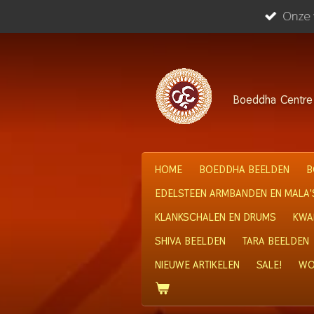
Onze w
Ga
direct
naar
de
hoofdinhoud
Boeddha
Centre
HOME
BOEDDHA BEELDEN
B
EDELSTEEN ARMBANDEN EN MALA'
KLANKSCHALEN EN DRUMS
KWA
SHIVA BEELDEN
TARA BEELDEN
NIEUWE ARTIKELEN
SALE!
WO