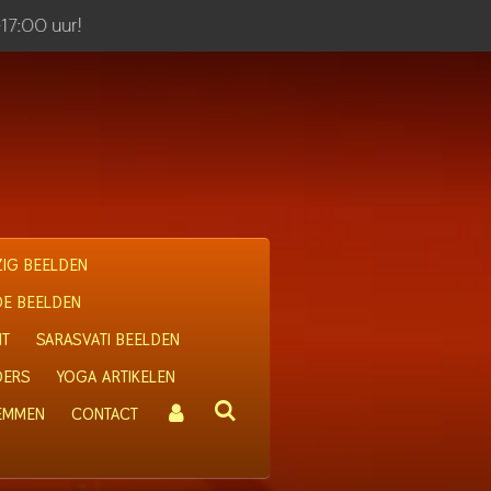
-17:00 uur!
IG BEELDEN
OE BEELDEN
IT
SARASVATI BEELDEN
DERS
YOGA ARTIKELEN
 EMMEN
CONTACT