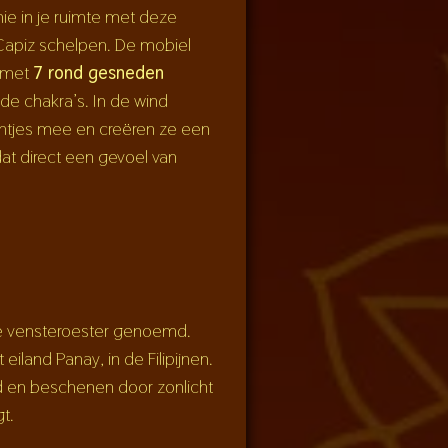
nie in je ruimte met deze
Capiz schelpen. De mobiel
k met
7 rond gesneden
 de chakra’s. In de wind
tjes mee en creëren ze een
dat direct een gevoel van
de vensteroester genoemd.
iland Panay, in de Filipijnen.
d en beschenen door zonlicht
t.