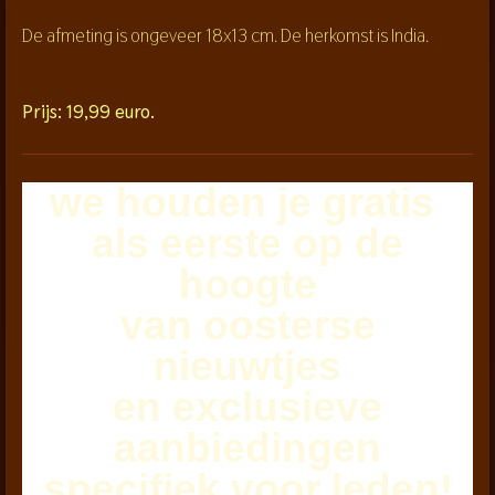
De afmeting is ongeveer 18x13 cm. De herkomst is India.
Prijs: 19,99 euro.
we houden je
gratis
als eerste
op de
hoogte
van oosterse
nieuwtjes
en exclusieve
aanbiedingen
specifiek voor leden!