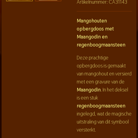
Artikelnummer:
CA31143
Mangohouten
opbergdoos met
Maangodin en
regenboogmaansteen
Deze prachtige
opbergdoos is gemaakt
van mangohout en versierd
met een gravure van de
Maangodin
. In het deksel
is een stuk
regenboogmaansteen
ingelegd, wat de magische
uitstraling van dit symbool
versterkt.