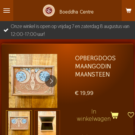
Ga
Boeddha
Centre
direct
naar
Onze winkel is open op vrijdag 7 en zaterdag 8 augustus van
de
12:00-17:00 uur!
hoofdinhoud
OPBERGDOOS
MAANGODIN
MAANSTEEN
€ 19,99
In
winkelwagen