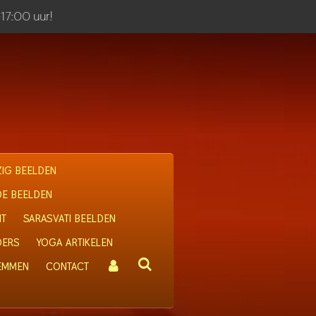
-17:00 uur!
IG BEELDEN
OE BEELDEN
IT
SARASVATI BEELDEN
DERS
YOGA ARTIKELEN
 EMMEN
CONTACT