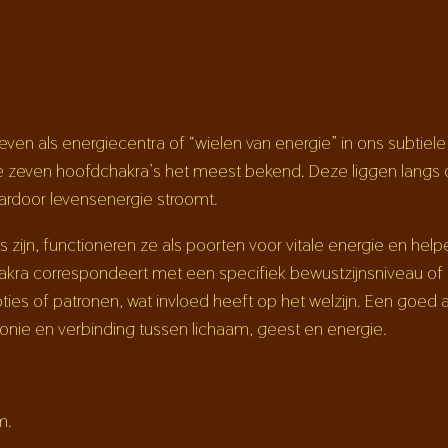
en als energiecentra of “wielen van energie” in ons subtiele
de zeven hoofdchakra’s het meest bekend. Deze liggen lang
rdoor levensenergie stroomt.
 zijn, functioneren ze als poorten voor vitale energie en hel
hakra correspondeert met een specifiek bewustzijnsniveau of
ies of patronen, wat invloed heeft op het welzijn. Een goe
nie en verbinding tussen lichaam, geest en energie.
m.