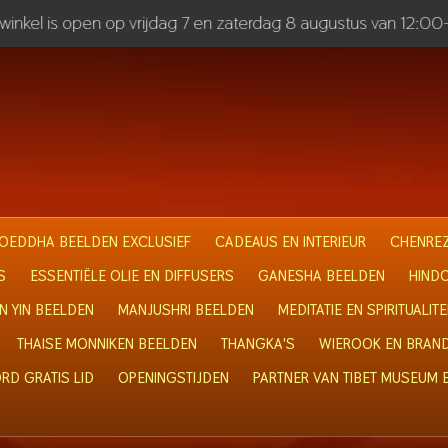
inkel is open op vrijdag 7 en zaterdag 8 augustus van 12:00
OEDDHA BEELDEN EXCLUSIEF
CADEAUS EN INTERIEUR
CHENREZ
S
ESSENTIËLE OLIE EN DIFFUSERS
GANESHA BEELDEN
HIND
N YIN BEELDEN
MANJUSHRI BEELDEN
MEDITATIE EN SPIRITUALITE
THAISE MONNIKEN BEELDEN
THANGKA'S
WIEROOK EN BRAN
RD GRATIS LID
OPENINGSTIJDEN
PARTNER VAN TIBET MUSEUM