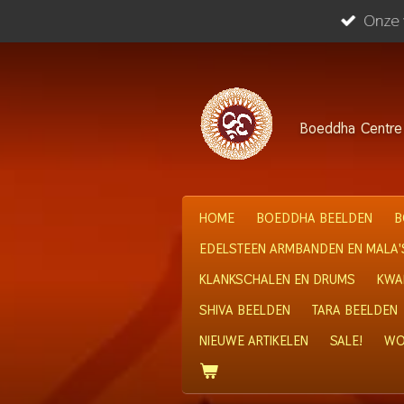
Onze w
Ga
direct
naar
de
hoofdinhoud
Boeddha
Centre
HOME
BOEDDHA BEELDEN
B
EDELSTEEN ARMBANDEN EN MALA'
KLANKSCHALEN EN DRUMS
KWA
SHIVA BEELDEN
TARA BEELDEN
NIEUWE ARTIKELEN
SALE!
WO