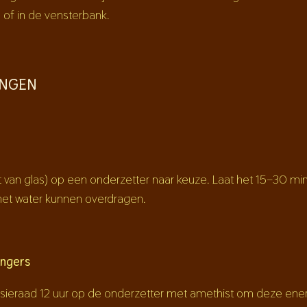
l of in de vensterbank.
INGEN
efst van glas) op een onderzetter naar keuze. Laat het 15–30 m
het water kunnen overdragen.
angers
ieraad 12 uur op de onderzetter met amethist om deze energ