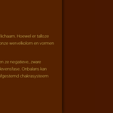
 lichaam. Hoewel er talloze
s onze wervelkolom en vormen
pen ze negatieve, zware
 levensfase. Onbalans kan
d afgestemd chakrasysteem