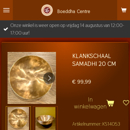
Ga
Boeddha
Centre
direct
naar
Onze winkel is weer open op vrijdag 14 augustus van 12:00-
de
17:00 uur!
hoofdinhoud
KLANKSCHAAL
SAMADHI 20 CM
€ 99,99
In
winkelwagen
Artikelnummer:
KS14053