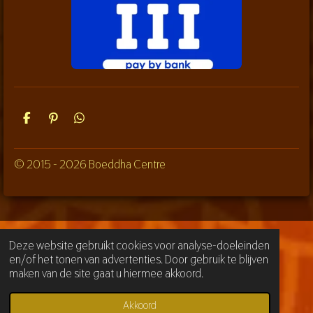
D
P
D
e
i
e
l
n
l
e
n
e
© 2015 - 2026 Boeddha Centre
n
e
n
n
Deze website gebruikt cookies voor analyse-doeleinden
en/of het tonen van advertenties. Door gebruik te blijven
maken van de site gaat u hiermee akkoord.
Akkoord