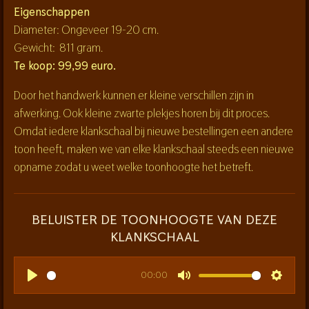
Eigenschappen
Diameter: Ongeveer 19-20 cm.
Gewicht: 811
gram.
Te koop: 99,99 euro.
Door het handwerk kunnen er kleine verschillen zijn in
afwerking. Ook kleine zwarte plekjes horen bij dit proces.
Omdat iedere klankschaal bij nieuwe bestellingen een andere
toon heeft, maken we van elke klankschaal steeds een nieuwe
opname zodat u weet welke toonhoogte het betreft.
BELUISTER DE TOONHOOGTE VAN DEZE
KLANKSCHAAL
00:00
P
M
S