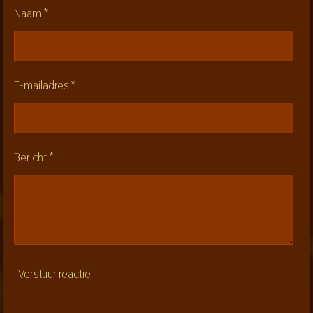
:
n
n
n
n
Naam *
0
s
t
e
E-mailadres *
r
r
e
n
Bericht *
Verstuur reactie