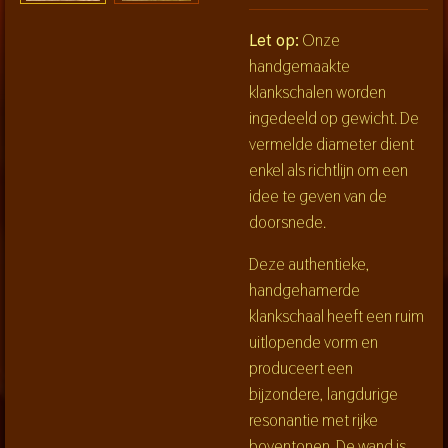
Let op:
Onze
handgemaakte
klankschalen worden
ingedeeld op gewicht. De
vermelde diameter dient
enkel als richtlijn om een
idee te geven van de
doorsnede.
Deze authentieke,
handgehamerde
klankschaal heeft een ruim
uitlopende vorm en
produceert een
bijzondere, langdurige
resonantie met rijke
boventonen. De wand is