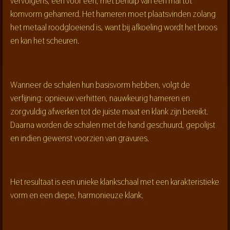
vervolgens, één voor één, met behulp van een mal tot
komvorm gehamerd. Het hameren moet plaatsvinden zolang
het metaal roodgloeiend is, want bij afkoeling wordt het broos
en kan het scheuren.
Wanneer de schalen hun basisvorm hebben, volgt de
verfijning: opnieuw verhitten, nauwkeurig hameren en
zorgvuldig afwerken tot de juiste maat en klank zijn bereikt.
Daarna worden de schalen met de hand geschuurd, gepolijst
en indien gewenst voorzien van gravures.
Het resultaat is een unieke klankschaal met een karakteristieke
vorm en een diepe, harmonieuze klank.