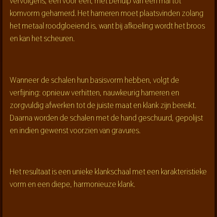
vervolgens, één voor één, met behulp van een mal tot
komvorm gehamerd. Het hameren moet plaatsvinden zolang
het metaal roodgloeiend is, want bij afkoeling wordt het broos
en kan het scheuren.
Wanneer de schalen hun basisvorm hebben, volgt de
verfijning: opnieuw verhitten, nauwkeurig hameren en
zorgvuldig afwerken tot de juiste maat en klank zijn bereikt.
Daarna worden de schalen met de hand geschuurd, gepolijst
en indien gewenst voorzien van gravures.
Het resultaat is een unieke klankschaal met een karakteristieke
vorm en een diepe, harmonieuze klank.