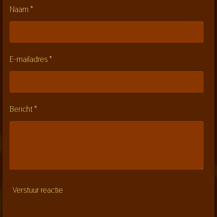
:
n
n
n
n
Naam *
0
s
t
e
E-mailadres *
r
r
e
n
Bericht *
Verstuur reactie