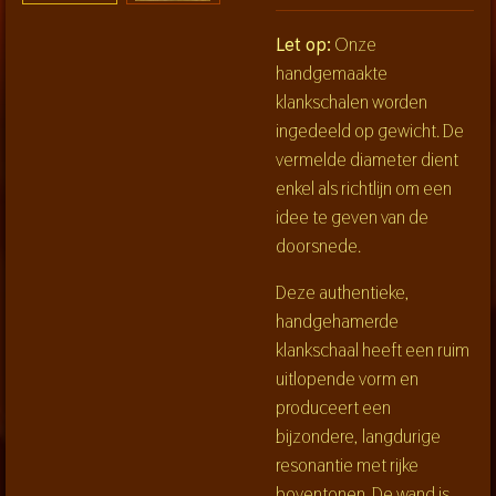
Let op:
Onze
handgemaakte
klankschalen worden
ingedeeld op gewicht. De
vermelde diameter dient
enkel als richtlijn om een
idee te geven van de
doorsnede.
Deze authentieke,
handgehamerde
klankschaal heeft een ruim
uitlopende vorm en
produceert een
bijzondere, langdurige
resonantie met rijke
boventonen. De wand is