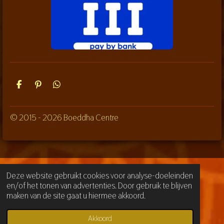
D
P
D
e
i
e
l
n
l
e
n
e
© 2015 - 2026 Boeddha Centre
n
e
n
n
Deze website gebruikt cookies voor analyse-doeleinden
en/of het tonen van advertenties. Door gebruik te blijven
maken van de site gaat u hiermee akkoord.
Akkoord