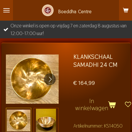
Ga
Boeddha
Centre
direct
naar
Onze winkel is open op vrijdag 7 en zaterdag 8 augustus van
de
12:00-17:00 uur!
hoofdinhoud
KLANKSCHAAL
SAMADHI 24 CM
€ 164,99
In
winkelwagen
Artikelnummer:
KS14050