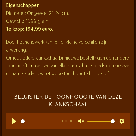
Eigenschappen
Diameter: Ongeveer 21-24 cm.
Gewicht: 1399 gram.
Te koop: 164,99 euro.
Door het handwerk kunnen er kleine verschillen zijn in
afwerking.
Omdat iedere klankschaal bij nieuwe bestellingen een andere
toon heeft, maken we van elke klankschaal steeds een nieuwe
opname zodat u weet welke toonhoogte het betreft.
BELUISTER DE TOONHOOGTE VAN DEZE
KLANKSCHAAL
00:00
P
M
S