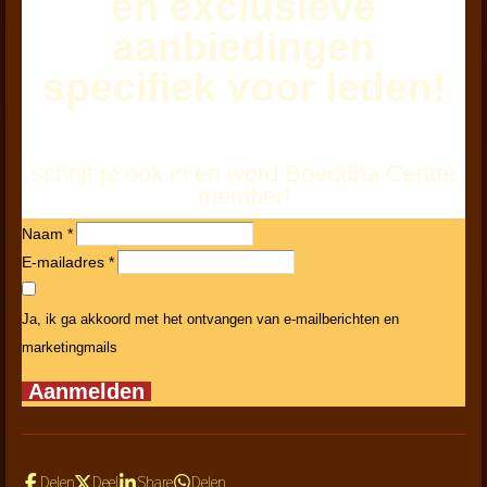
en exclusieve
aanbiedingen
specifiek voor leden!
schrijf je ook in en word Boeddha Centre
member!
Naam *
E-mailadres *
Ja, ik ga akkoord met het ontvangen van e-mailberichten en
marketingmails
Aanmelden
Delen
Deel
Share
Delen