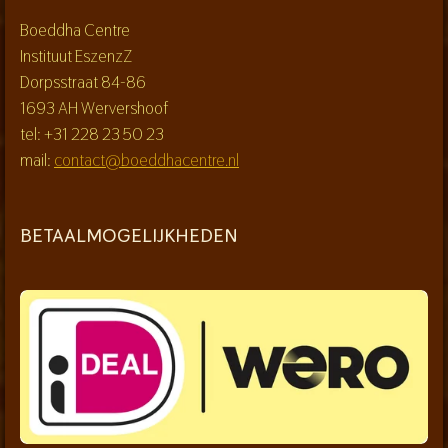
Boeddha Centre
Instituut EszenzZ
Dorpsstraat 84-86
1693 AH Wervershoof
tel: +31 228 23 50 23
mail:
contact@boeddhacentre.nl
BETAALMOGELIJKHEDEN