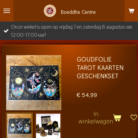
Ga
Boeddha
Centre
direct
naar
Onze winkel is open op vrijdag 7 en zaterdag 8 augustus van
de
12:00-17:00 uur!
hoofdinhoud
GOUDFOLIE
TAROT KAARTEN
GESCHENKSET
€ 54,99
In
winkelwagen