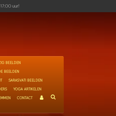
-17:00 uur!
IG BEELDEN
OE BEELDEN
IT
SARASVATI BEELDEN
DERS
YOGA ARTIKELEN
 EMMEN
CONTACT