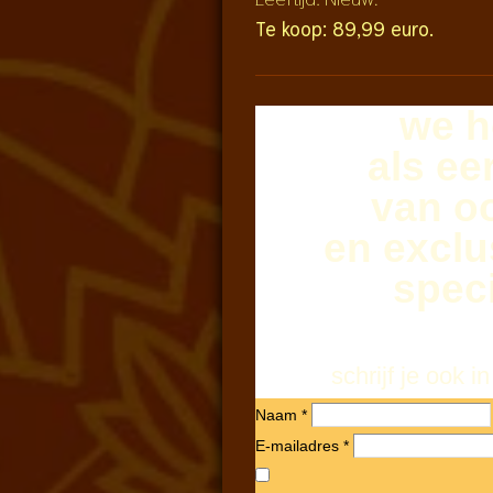
Te koop: 89,99 euro.
we h
als ee
van o
en exclu
speci
schrijf je ook
Naam *
E-mailadres *