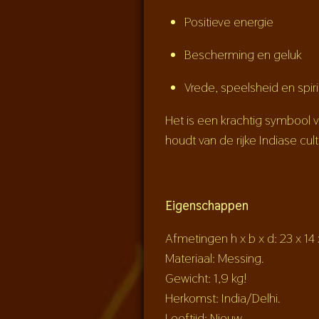
Positieve energie
Bescherming en geluk
Vrede, speelsheid en spir
Het is een krachtig symbool v
houdt van de rijke Indiase cultu
Eigenschappen
Afmetingen h x b x d: 23 x 14
Materiaal: Messing.
Gewicht: 1,9 kg!
Herkomst: India/Delhi.
Leeftijd: Nieuw.