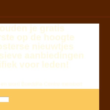
ouden je
gratis
rste
op de hoogte
osterse nieuwtjes
sieve aanbiedingen
fiek voor leden!
 in en word Boeddha Centre member!