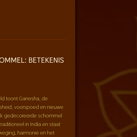
OMMEL: BETEKENIS
ld toont
Ganesha
, de
jsheid, voorspoed en nieuwe
rijk gedecoreerde
schommel
raditioneel in India en staat
weging, harmonie en het