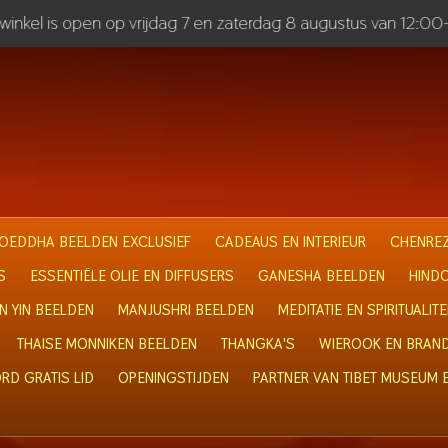
inkel is open op vrijdag 7 en zaterdag 8 augustus van 12:00
OEDDHA BEELDEN EXCLUSIEF
CADEAUS EN INTERIEUR
CHENREZ
S
ESSENTIËLE OLIE EN DIFFUSERS
GANESHA BEELDEN
HIND
N YIN BEELDEN
MANJUSHRI BEELDEN
MEDITATIE EN SPIRITUALITE
THAISE MONNIKEN BEELDEN
THANGKA'S
WIEROOK EN BRAN
RD GRATIS LID
OPENINGSTIJDEN
PARTNER VAN TIBET MUSEUM