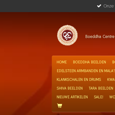
Onze w
Ga
direct
naar
de
hoofdinhoud
Boeddha
Centre
HOME
BOEDDHA BEELDEN
B
EDELSTEEN ARMBANDEN EN MALA'
KLANKSCHALEN EN DRUMS
KWA
SHIVA BEELDEN
TARA BEELDEN
NIEUWE ARTIKELEN
SALE!
WO