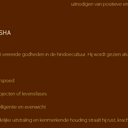
uitnodigen van positieve en
ESHA
vereerde godheden in de hindoecultuur. Hij wordt gezien als
orspoed
ojecten of levensfases
elligentie en evenwicht
elijke uitstraling en kenmerkende houding straalt hij rust, krac