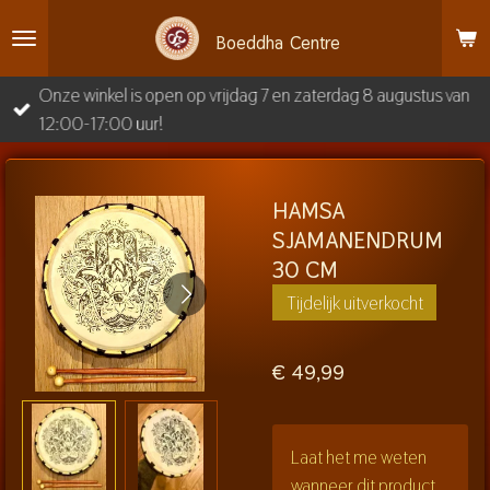
Ga
Boeddha
Centre
direct
naar
Onze winkel is open op vrijdag 7 en zaterdag 8 augustus van
de
12:00-17:00 uur!
hoofdinhoud
HAMSA
SJAMANENDRUM
30 CM
Tijdelijk uitverkocht
€ 49,99
Laat het me weten
wanneer dit product