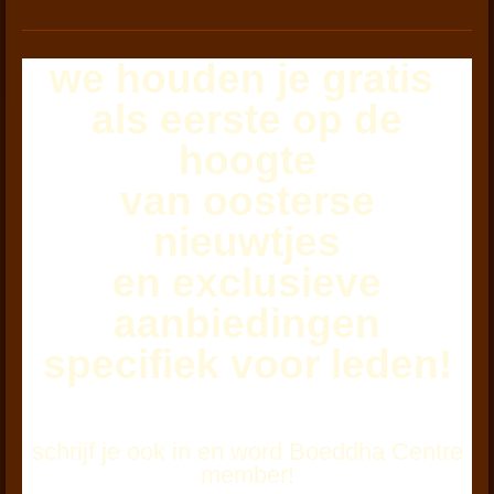
we houden je
gratis
als eerste
op de
hoogte
van oosterse
nieuwtjes
en exclusieve
aanbiedingen
specifiek voor leden!
schrijf je ook in en word Boeddha Centre
member!