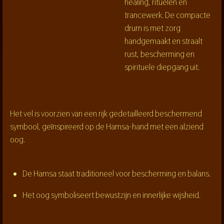
healing, rituelen en
trancewerk. De compacte
drum is met zorg
handgemaakt
en straalt
rust, bescherming en
spirituele diepgang uit.
Het vel is voorzien van een rijk gedetailleerd
beschermend
symbool
, geïnspireerd op de
Hamsa-hand
met een
alziend
oog
.
De
Hamsa
staat traditioneel voor bescherming en balans.
Het
oog
symboliseert bewustzijn en innerlijke wijsheid.