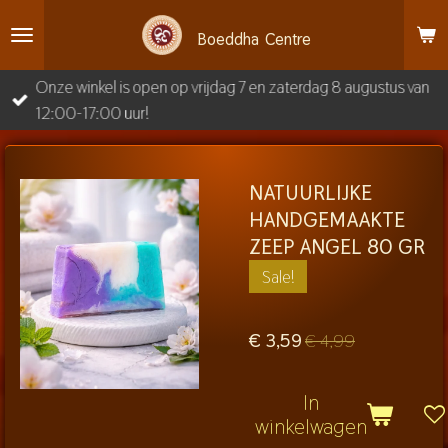
Ga
Boeddha
Centre
direct
naar
Onze winkel is open op vrijdag 7 en zaterdag 8 augustus van
de
12:00-17:00 uur!
hoofdinhoud
NATUURLIJKE
HANDGEMAAKTE
ZEEP ANGEL 80 GR
Sale!
€ 3,59
€ 4,99
In
winkelwagen