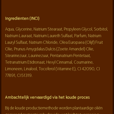
Ingrediënten (INCI)
Aqua, Glycerine, Natrium Stearaat, Propyleen Glycol, Sorbitol,
Natrium Lauraat, Natrium Laureth Sulfaat, Parfum, Natrium
Lauryl Sulfaat, Natrium Chloride, Olea Europaea (Olijf) Fruit
Olie, Prunus Amygdalus Dulcis (Zoete Amandel) Olie,
Stearinezuur, Laurinezuur, Pentanatrium Pentetaat,
Tetranatrium Etidronaat, Hexyl Cinnamal, Coumarine,
Limoneen, Linalool, Tocoferol (Vitamine E), CI 42090, CI
77891, CI 51319.
Ambachtelijk vervaardigd via het koude proces
Bij de koude productiemethode worden plantaardige oliën