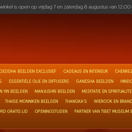
inkel is open op vrijdag 7 en zaterdag 8 augustus van 12:00
OEDDHA BEELDEN EXCLUSIEF
CADEAUS EN INTERIEUR
CHENREZ
S
ESSENTIËLE OLIE EN DIFFUSERS
GANESHA BEELDEN
HIND
N YIN BEELDEN
MANJUSHRI BEELDEN
MEDITATIE EN SPIRITUALITE
THAISE MONNIKEN BEELDEN
THANGKA'S
WIEROOK EN BRAN
RD GRATIS LID
OPENINGSTIJDEN
PARTNER VAN TIBET MUSEUM