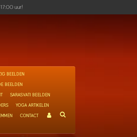
-17:00 uur!
IG BEELDEN
OE BEELDEN
IT
SARASVATI BEELDEN
DERS
YOGA ARTIKELEN
 EMMEN
CONTACT