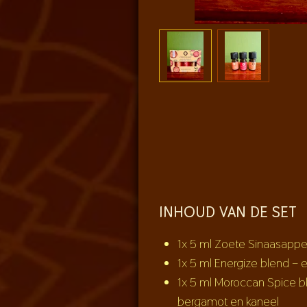
INHOUD VAN DE SET
1x 5 ml Zoete Sinaasappel 
1x 5 ml Energize blend – 
1x 5 ml Moroccan Spice bl
bergamot en kaneel