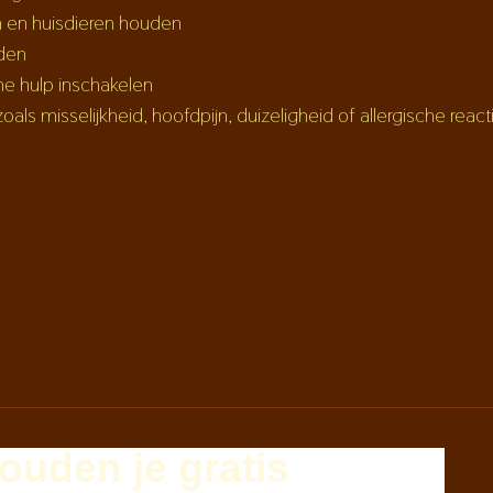
n en huisdieren houden
den
che hulp inschakelen
oals misselijkheid, hoofdpijn, duizeligheid of allergische react
ouden je
gratis