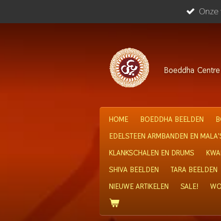
Onze w
Ga
direct
naar
de
hoofdinhoud
Boeddha
Centre
HOME
BOEDDHA BEELDEN
B
EDELSTEEN ARMBANDEN EN MALA'
KLANKSCHALEN EN DRUMS
KWA
SHIVA BEELDEN
TARA BEELDEN
NIEUWE ARTIKELEN
SALE!
WO