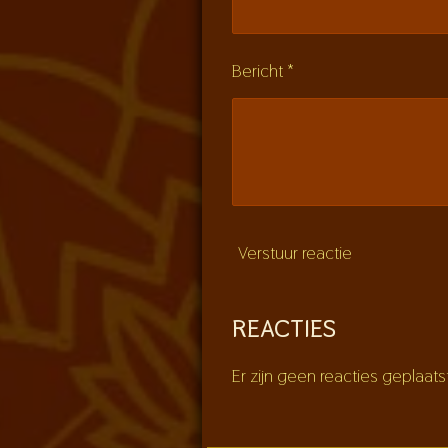
r
e
n
Bericht *
Verstuur reactie
REACTIES
Er zijn geen reacties geplaats