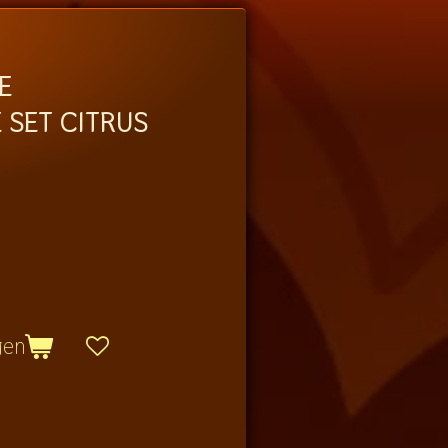
E
 SET CITRUS
gen