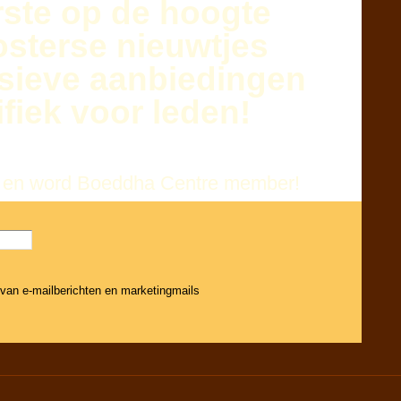
rste
op de hoogte
osterse nieuwtjes
sieve aanbiedingen
fiek voor leden!
 in en word Boeddha Centre member!
 van e-mailberichten en marketingmails