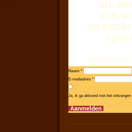
als ee
van o
en exclu
speci
schrijf je ook
Naam *
E-mailadres *
Ja, ik ga akkoord met het ontvangen
Aanmelden