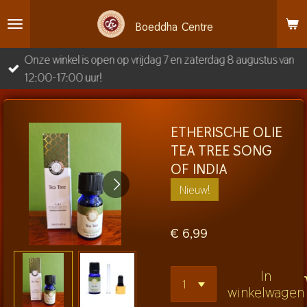
Ga
Boeddha
Centre
direct
naar
Onze winkel is open op vrijdag 7 en zaterdag 8 augustus van
de
12:00-17:00 uur!
hoofdinhoud
ETHERISCHE OLIE
TEA TREE SONG
OF INDIA
Nieuw!
€ 6,99
In
winkelwagen