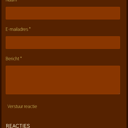
n
n
n
n
0
s
t
e
E-mailadres *
r
r
e
n
Bericht *
Verstuur reactie
REACTIES