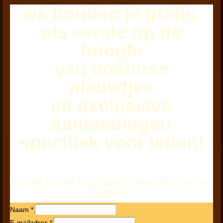
we houden je
gratis
als eerste
op de
hoogte
van oosterse
nieuwtjes
en exclusieve
aanbiedingen
specifiek voor leden!
schrijf je ook in en word Boeddha Centre
member!
Naam *
E-mailadres *