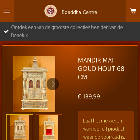
Ga
Boeddha
Centre
direct
naar
Ontdek een van de grootste collecties beelden van de
de
Benelux
hoofdinhoud
MANDIR MAT
GOUD HOUT 68
CM
€ 139,99
Laat het me weten
wanneer dit product
weer op voorraad is.