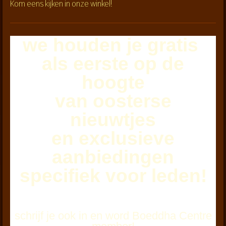
Kom eens kijken in onze winkel!
we houden je
gratis
als eerste
op de
hoogte
van oosterse
nieuwtjes
en exclusieve
aanbiedingen
specifiek voor leden!
schrijf je ook in en word Boeddha Centre