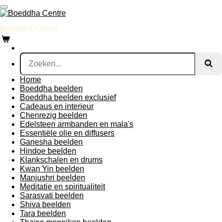
Ga
direct
naar
Boeddha
Centre
de
hoofdinhoud
Home
Boeddha beelden
Boeddha beelden exclusief
Cadeaus en interieur
Chenrezig beelden
Edelsteen armbanden en mala's
Essentiële olie en diffusers
Ganesha beelden
Hindoe beelden
Klankschalen en drums
Kwan Yin beelden
Manjushri beelden
Meditatie en spiritualiteit
Sarasvati beelden
Shiva beelden
Tara beelden