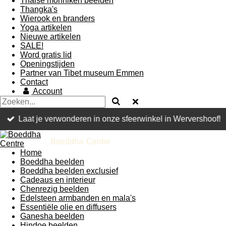
Thaise monniken beelden
Thangka's
Wierook en branders
Yoga artikelen
Nieuwe artikelen
SALE!
Word gratis lid
Openingstijden
Partner van Tibet museum Emmen
Contact
Account
Laat je verwonderen in onze sfeerwinkel in Wervershoof!
Boeddha
Centre
Home
Boeddha beelden
Boeddha beelden exclusief
Cadeaus en interieur
Chenrezig beelden
Edelsteen armbanden en mala's
Essentiële olie en diffusers
Ganesha beelden
Hindoe beelden