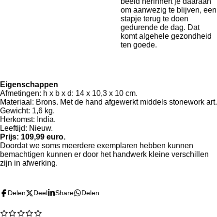
beeld herinnert je daaraan
om aanwezig te blijven, een
stapje terug te doen
gedurende de dag. Dat
komt algehele gezondheid
ten goede.
Eigenschappen
Afmetingen: h x b x d: 14 x 10,3 x 10 cm.
Materiaal: Brons. Met de hand afgewerkt middels stonework art.
Gewicht: 1,6 kg.
Herkomst: India.
Leeftijd: Nieuw.
Prijs: 109,99 euro.
Doordat we soms meerdere exemplaren hebben kunnen
bemachtigen kunnen er door het handwerk kleine verschillen
zijn in afwerking.
Delen
Deel
Share
Delen
1
2
3
4
5
R
S