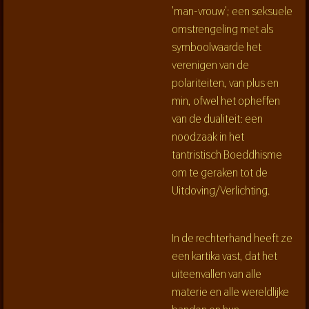
'man-vrouw'; een seksuele
omstrengeling met als
symboolwaarde het
verenigen van de
polariteiten, van plus en
min, ofwel het opheffen
van de dualiteit: een
noodzaak in het
tantristisch Boeddhisme
om te geraken tot de
Uitdoving/Verlichting.
In de rechterhand heeft ze
een kartika vast, dat het
uiteenvallen van alle
materie en alle wereldlijke