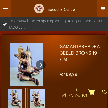
Ga
Boeddha
Centre
direct
naar
Onze winkel is weer open op vrijdag 14 augustus van 12:00-
de
17:00 uur!
hoofdinhoud
SAMANTABHADRA
BEELD BRONS 19
CM
€ 189,99
In
winkelwagen