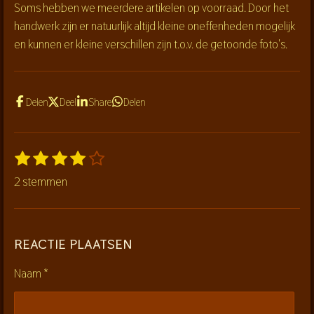
Soms hebben we meerdere artikelen op voorraad. Door het
handwerk zijn er natuurlijk altijd kleine oneffenheden mogelijk
en kunnen er kleine verschillen zijn t.o.v. de getoonde foto's.
Delen
Deel
Share
Delen
1
2
3
4
5
S
R
s
s
s
s
s
t
a
2 stemmen
t
t
t
t
t
e
t
m
e
e
e
e
e
i
m
r
r
r
r
r
n
e
r
r
r
r
REACTIE PLAATSEN
g
n
e
e
e
e
:
n
n
n
n
Naam *
4
s