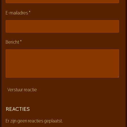
t
e
E-mailadres *
r
r
e
n
Bericht *
Verstuur reactie
REACTIES
Er zijn geen reacties geplaatst.