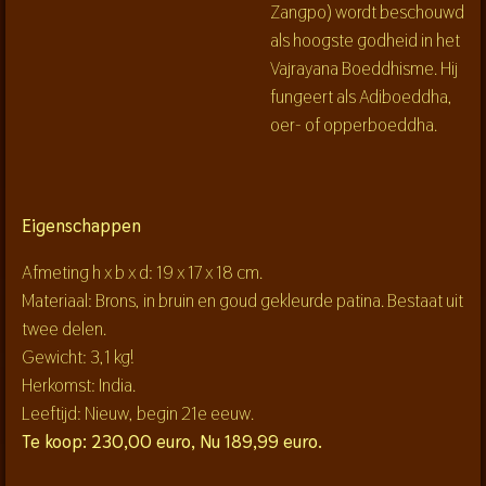
Zangpo) wordt beschouwd
als hoogste godheid in het
Vajrayana Boeddhisme. Hij
fungeert als Adiboeddha,
oer- of opperboeddha.
Eigenschappen
Afmeting h x b x d: 19 x 17 x 18 cm.
Materiaal: Brons, in bruin en goud gekleurde patina. Bestaat uit
twee delen.
Gewicht: 3,1 kg!
Herkomst: India.
Leeftijd: Nieuw, begin 21e eeuw.
Te koop: 230,00 euro, Nu 189,99 euro.