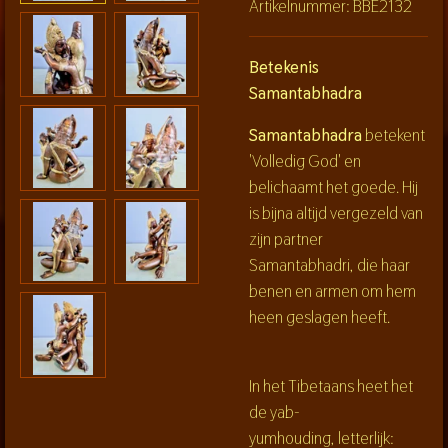
Artikelnummer:
BBE2132
Betekenis
Samantabhadra
Samantabhadra
betekent
'Volledig God' en
belichaamt het goede. Hij
is bijna altijd vergezeld van
zijn partner
Samantabhadri, die haar
benen en armen om hem
heen geslagen heeft.
In het Tibetaans heet het
de yab-
yumhouding, letterlijk: