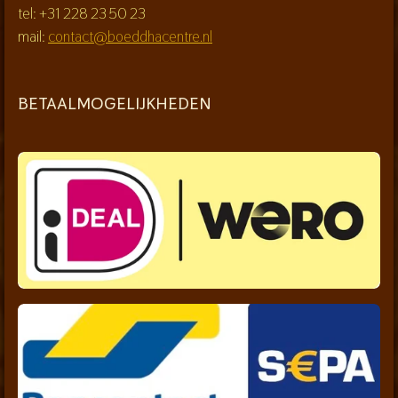
tel: +31 228 23 50 23
mail:
contact@boeddhacentre.nl
BETAALMOGELIJKHEDEN