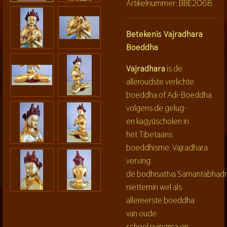
Artikelnummer:
BBE2068
Betekenis Vajradhara
Boeddha
Vajradhara
is de
alleroudste verlichte
boeddha of Adi-Boeddha
volgens de gelug-
en kagyüscholen in
het Tibetaans
boeddhisme. Vajradhara
verving
de bodhisattva Samantabhadr
niettemin wel als
allereerste boeddha
van oude
school nyingma en