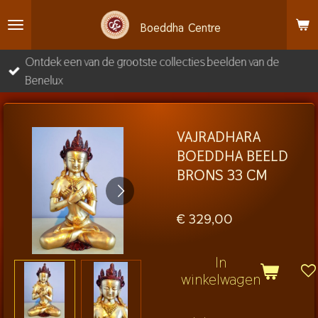
Ga
Boeddha
Centre
direct
naar
Ontdek een van de grootste collecties beelden van de
de
Benelux
hoofdinhoud
VAJRADHARA
BOEDDHA BEELD
BRONS 33 CM
€ 329,00
In
winkelwagen