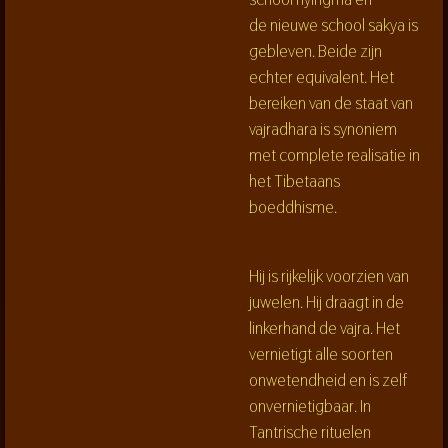
de nieuwe school sakya is
gebleven. Beide zijn
echter equivalent. Het
bereiken van de staat van
vajradhara is synoniem
met complete realisatie in
het Tibetaans
boeddhisme.
Hij is rijkelijk voorzien van
juwelen. Hij draagt in de
linkerhand de
vajra
. Het
vernietigt alle soorten
onwetendheid en is zelf
onvernietigbaar. In
Tantrische rituelen