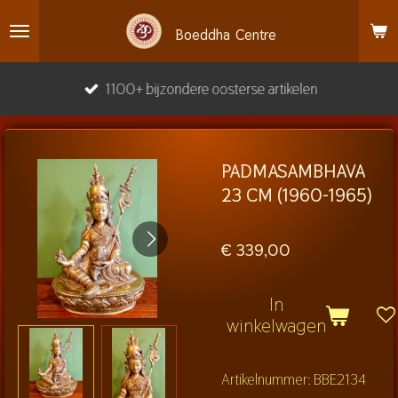
Ga
Boeddha
Centre
direct
naar
1100+ bijzondere oosterse artikelen
de
hoofdinhoud
PADMASAMBHAVA
23 CM (1960-1965)
€ 339,00
In
winkelwagen
Artikelnummer:
BBE2134