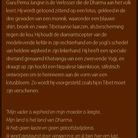
Guru Pema Jungne is de Verlosser die de Dharma aan het volk
leert. Hij wordt getoond zittend op een lotus, gekleed in de
drie gewaden van een monnik, waaronder een blauwe
shirt, broek en zware Tibetaanse laarzen, als bescherming
tegen de kou. Hij houdt de diamantscepter van de
medelevende liefde in zijn rechterhand en de yogi's schedel
van heldere wijsheid in zijn linkerhand. Hij heeft een speciale
drietand genaamd Khatvanga van een zwervende Yogi, en
draagt op zijn hoofd een Nepalese lakenkroon, stilistisch
ontworpen om te herinneren aan de vorm van een
lotusbloem. Zo wordt hij voorgesteld zoals hij in Tibet moet
zijn verschenen.
"Mijn vader is wijsheid en mijn moeder is leegte.
Mijn land is het land van Dharma.
Ik heb geen kaste en geen geloofsbelijdenis.
Ik word gesteund door verwarring; en ik ben hier om lust,