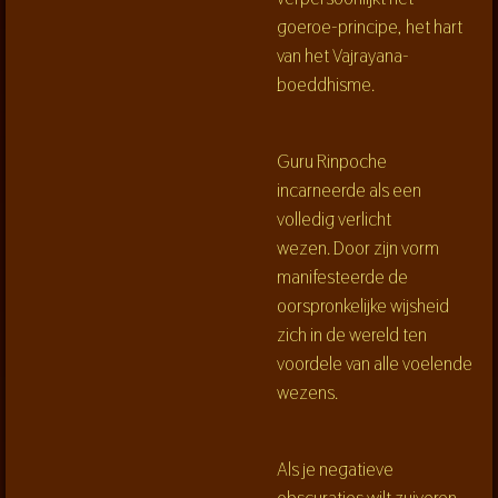
goeroe-principe, het hart
van het Vajrayana-
boeddhisme.
Guru Rinpoche
incarneerde als een
volledig verlicht
wezen.
Door zijn vorm
manifesteerde de
oorspronkelijke wijsheid
zich in de wereld ten
voordele van alle voelende
wezens.
Als je negatieve
obscuraties wilt zuiveren