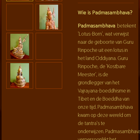
Wie is Padmasambhava?
Padmasambhava
betekent
'Lotus-Born', wat verwijst
naar de geboorte van Guru
Rinpoche uit een lotus in
het land Oddiyana. Guru
Rinpoche, de 'Kostbare
Meester', is de
grondlegger van het
Vajrayana-boeddhisme in
Tibet en de Boeddha van
onze tijd. Padmasambhava
kwam op deze wereld om
de tantra's te
onderwijzen. Padmasambhav
verpersoonlijkt het