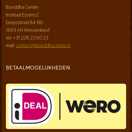
Boeddha Centre
Instituut EszenzZ
Dorpsstraat 84-86
1693 AH Wervershoof
tel: +31 228 23 50 23
mail:
contact@boeddhacentre.nl
BETAALMOGELIJKHEDEN