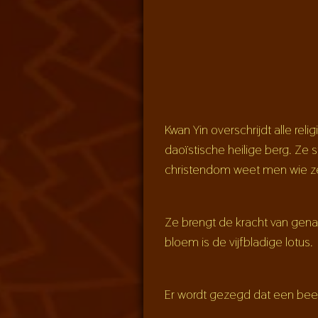
Kwan Yin overschrijdt alle reli
daoïstische heilige berg. Ze s
christendom weet men wie ze 
Ze brengt de kracht van genad
bloem is de vijfbladige lotus.
Er wordt gezegd dat een beel