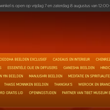
inkel is open op vrijdag 7 en zaterdag 8 augustus van 12:00
OEDDHA BEELDEN EXCLUSIEF
CADEAUS EN INTERIEUR
CHENREZ
S
ESSENTIËLE OLIE EN DIFFUSERS
GANESHA BEELDEN
HIND
N YIN BEELDEN
MANJUSHRI BEELDEN
MEDITATIE EN SPIRITUALITE
THAISE MONNIKEN BEELDEN
THANGKA'S
WIEROOK EN BRAN
RD GRATIS LID
OPENINGSTIJDEN
PARTNER VAN TIBET MUSEUM