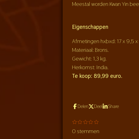
Meestal worden Kwan Yin beel
Eigenschappen
Afmetingen hxbxd: 17 x 9,5 x
Materiaal: Brons.
Gewicht: 1,3 kg.
Herkomst: India.
Te koop: 89,99 euro.
Delen
Deel
Share
S
1
2
3
4
5
R
s
s
s
s
s
t
a
0 stemmen
t
t
t
t
t
e
e
e
e
e
e