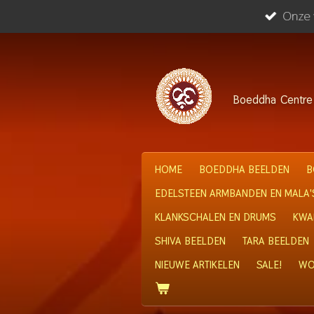
Onze w
Ga
direct
naar
de
hoofdinhoud
Boeddha
Centre
HOME
BOEDDHA BEELDEN
B
EDELSTEEN ARMBANDEN EN MALA'
KLANKSCHALEN EN DRUMS
KWA
SHIVA BEELDEN
TARA BEELDEN
NIEUWE ARTIKELEN
SALE!
WO