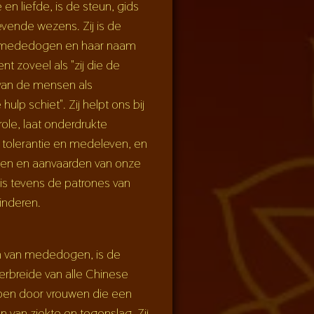
en liefde, is de steun, gids
evende wezens. Zij is de
k mededogen en haar naam
ent zoveel als "zij die de
van de mensen als
hulp schiet". Zij helpt ons bij
role, laat onderdrukte
 tolerantie en medeleven, en
ooien en aanvaarden van onze
 is tevens de patrones van
inderen.
n van mededogen, is de
erbreide van alle Chinese
pen door vrouwen die een
den van ziekte en tegenslag. Zij