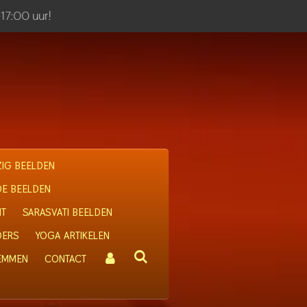
-17:00 uur!
IG BEELDEN
OE BEELDEN
IT
SARASVATI BEELDEN
DERS
YOGA ARTIKELEN
 EMMEN
CONTACT