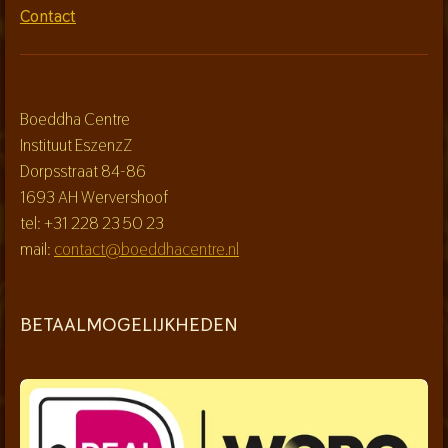
Contact
Boeddha Centre
Instituut EszenzZ
Dorpsstraat 84-86
1693 AH Wervershoof
tel: +31 228 23 50 23
mail:
contact@boeddhacentre.nl
BETAALMOGELIJKHEDEN