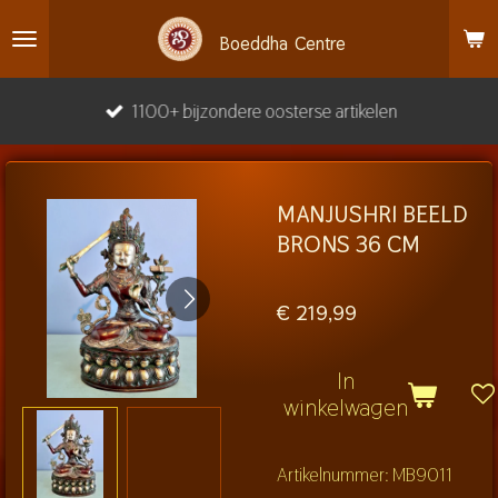
Ga
Boeddha
Centre
direct
naar
1100+ bijzondere oosterse artikelen
de
hoofdinhoud
MANJUSHRI BEELD
BRONS 36 CM
€ 219,99
In
winkelwagen
Artikelnummer:
MB9011