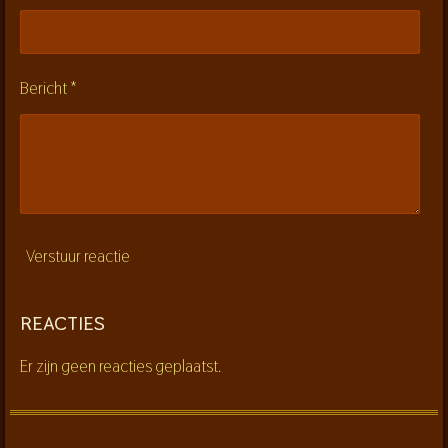
e
r
r
Bericht *
e
n
Verstuur reactie
REACTIES
Er zijn geen reacties geplaatst.