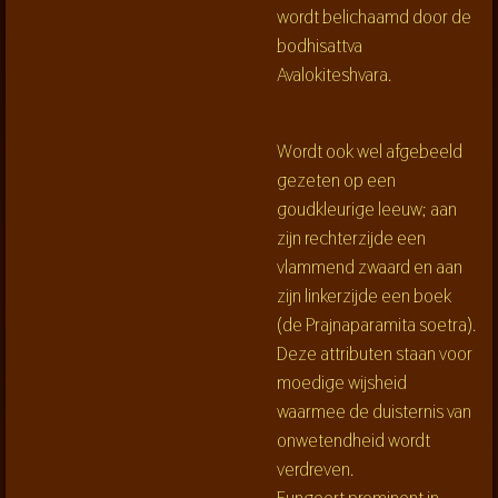
wordt belichaamd door de
bodhisattva
Avalokiteshvara.
Wordt ook wel afgebeeld
gezeten op een
goudkleurige leeuw; aan
zijn rechterzijde een
vlammend zwaard en aan
zijn linkerzijde een boek
(de Prajnaparamita soetra).
Deze attributen staan voor
moedige wijsheid
waarmee de duisternis van
onwetendheid wordt
verdreven.
Fungeert prominent in