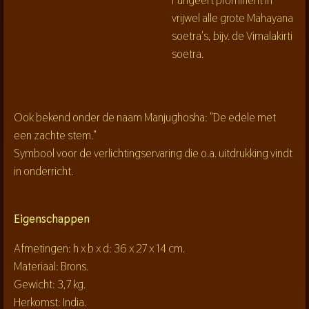
vrijwel alle grote Mahayana
soetra's, bijv. de Vimalakirti
soetra.
Ook bekend onder de naam Manjughosha: "De edele met
een zachte stem."
Symbool voor de verlichtingservaring die o.a. uitdrukking vindt
in onderricht.
Eigenschappen
Afmetingen: h x b x d: 36 x 27 x 14 cm.
Materiaal: Brons.
Gewicht: 3,7 kg.
Herkomst: India.