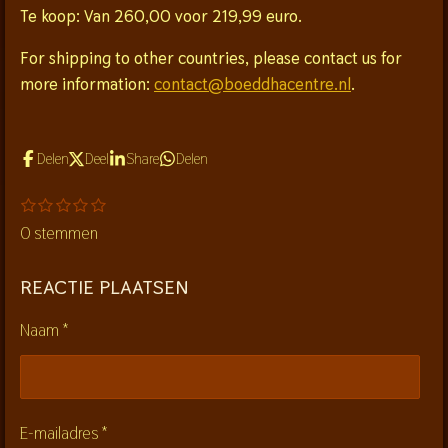
Te koop: Van 260,00 voor 219,99 euro.
For shipping to other countries, please contact us for
more information:
contact@boeddhacentre.nl
.
Delen
Deel
Share
Delen
1
2
3
4
5
S
R
s
s
s
s
s
t
a
0 stemmen
t
t
t
t
t
e
e
e
e
e
e
t
r
r
r
r
r
m
i
r
r
r
r
REACTIE PLAATSEN
m
e
e
e
e
n
e
n
n
n
n
Naam *
g
n
:
0
s
E-mailadres *
t