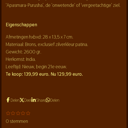
'Apasmara-Purusha', de 'onwetende' of 'vergeetachtige' ziel.
Eigenschappen
Afmetingen hxbxd: 28 x 13,5 x 7 cm.
Materiaal: Brons, exclusief zilverkleur patina.
Gewicht: 2600 gr.
Herkomst: India.
Leeftijd: Nieuw, begin 21e eeuw.
Te koop: 139,99 euro. Nu 129,99 euro.
Delen
Deel
Share
Delen
1
2
3
4
5
S
R
s
s
s
s
s
t
a
0 stemmen
t
t
t
t
t
e
e
e
e
e
e