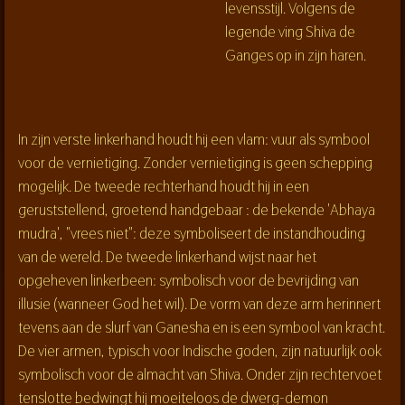
levensstijl. Volgens de
legende ving Shiva de
Ganges op in zijn haren.
In zijn verste linkerhand houdt hij een vlam: vuur als symbool
voor de vernietiging. Zonder vernietiging is geen schepping
mogelijk. De tweede rechterhand houdt hij in een
geruststellend, groetend handgebaar : de bekende 'Abhaya
mudra', "vrees niet": deze symboliseert de instandhouding
van de wereld. De tweede linkerhand wijst naar het
opgeheven linkerbeen: symbolisch voor de bevrijding van
illusie (wanneer God het wil). De vorm van deze arm herinnert
tevens aan de slurf van Ganesha en is een symbool van kracht.
De vier armen, typisch voor Indische goden, zijn natuurlijk ook
symbolisch voor de almacht van Shiva. Onder zijn rechtervoet
tenslotte bedwingt hij moeiteloos de dwerg-demon