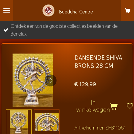
Ga
Boeddha
Centre
direct
naar
Ontdek een van de grootste collecties beelden van de
de
Benelux
hoofdinhoud
DANSENDE SHIVA
BRONS 28 CM
€ 129,99
In
winkelwagen
Artikelnummer:
SHB11061