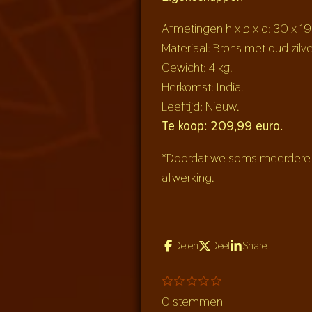
Afmetingen h x b x d: 30 x 19
Materiaal: Brons met oud zilve
Gewicht: 4 kg.
Herkomst: India.
Leeftijd: Nieuw.
Te koop: 209,99 euro.
*Doordat we soms meerdere m
afwerking.
Delen
Deel
Share
S
1
2
3
4
5
R
s
s
s
s
s
t
a
0 stemmen
t
t
t
t
t
e