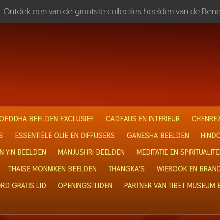
Ontdek een van de grootste collecties beelden van de Bene
OEDDHA BEELDEN EXCLUSIEF
CADEAUS EN INTERIEUR
CHENREZ
S
ESSENTIËLE OLIE EN DIFFUSERS
GANESHA BEELDEN
HIND
N YIN BEELDEN
MANJUSHRI BEELDEN
MEDITATIE EN SPIRITUALITE
THAISE MONNIKEN BEELDEN
THANGKA'S
WIEROOK EN BRAN
RD GRATIS LID
OPENINGSTIJDEN
PARTNER VAN TIBET MUSEUM