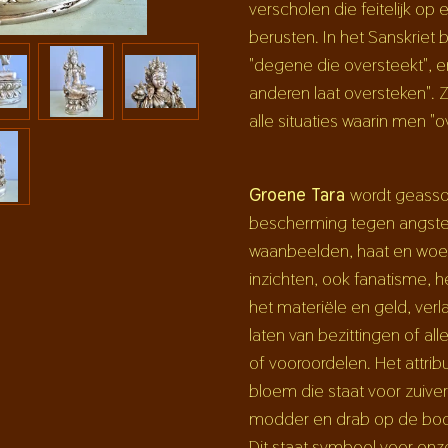
verscholen die feitelijk op
berusten. In het Sanskriet b
"degene die oversteekt", en
anderen laat oversteken". Z
alle situaties waarin men "o
Groene Tara
wordt geasso
bescherming tegen angsten
waanbeelden, haat en woed
inzichten, ook fanatisme, 
het
materiële
en geld, verl
laten van bezittingen of al
of vooroordelen.
Het attrib
bloem die staat voor zuiver
modder en drab op de bode
Dit staat symbool voor on