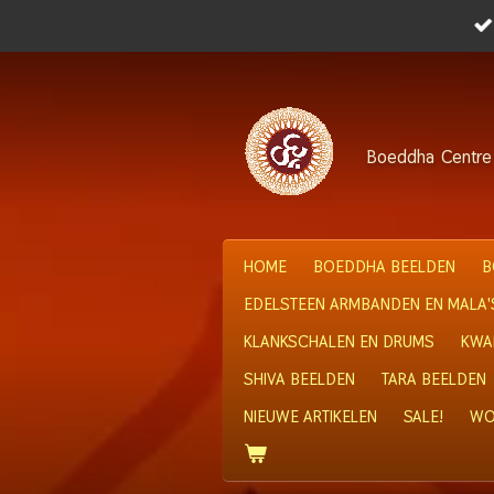
Ga
direct
naar
de
hoofdinhoud
Boeddha
Centre
HOME
BOEDDHA BEELDEN
B
EDELSTEEN ARMBANDEN EN MALA'
KLANKSCHALEN EN DRUMS
KWA
SHIVA BEELDEN
TARA BEELDEN
NIEUWE ARTIKELEN
SALE!
WO