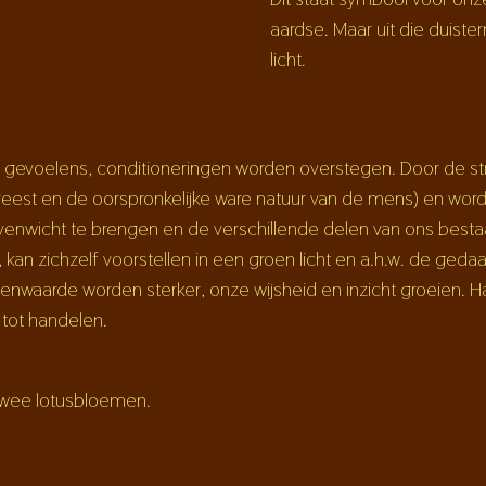
aardse. Maar uit die duister
licht.
voelens, conditioneringen worden overstegen. Door de strij
eest en de oorspronkelijke ware natuur van de mens) en wordt
n evenwicht te brengen en de verschillende delen van ons best
 kan zichzelf voorstellen in een groen licht en a.h.w. de ge
enwaarde worden sterker, onze wijsheid en inzicht groeien. H
 tot handelen.
 twee lotusbloemen.