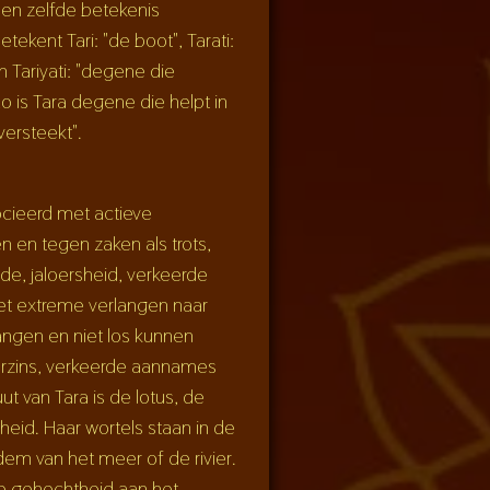
 een zelfde betekenis
etekent Tari: "de boot", Tarati:
 Tariyati: "degene die
o is Tara degene die helpt in
versteekt".
cieerd met actieve
 en tegen zaken als trots,
e, jaloersheid, verkeerde
het extreme verlangen naar
angen en niet los kunnen
lerzins, verkeerde aannames
uut van Tara is de lotus, de
heid. Haar wortels staan in de
m van het meer of de rivier.
ze gehechtheid aan het