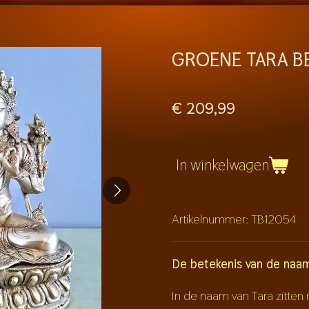
GROENE TARA B
€ 209,99
In winkelwagen
Artikelnummer:
TB12054
De betekenis van de naa
In de naam van Tara zitte