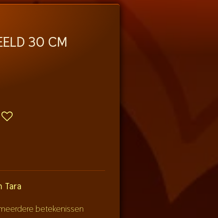
EELD 30 CM
m Tara
n meerdere betekenissen