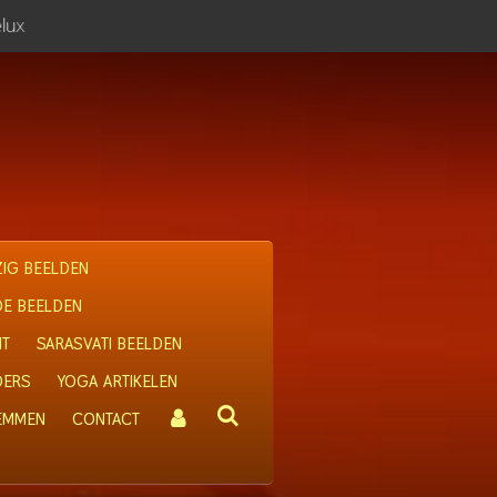
lux
IG BEELDEN
OE BEELDEN
IT
SARASVATI BEELDEN
DERS
YOGA ARTIKELEN
 EMMEN
CONTACT