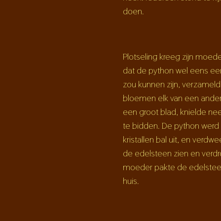
doen.
Plotseling kreeg zijn moed
dat de python wel eens ee
zou kunnen zijn, verzameld
bloemen elk van een andere
een groot blad, knielde ne
te bidden. De python wer
kristallen bal uit, en verdw
de edelsteen zien en verdr
moeder pakte de edelste
huis.