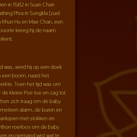
en in 1582 in Suan Chan
athing Phra in Songkla (zuid
en Khun Hu en Mae Chan, een
eboorte kreeg hij de naam
ekent.
 was, werd hij op een doek
n een boom, naast het
werkte. Toen het tijd was om
 de kleine Poe toe en zag tot
ython zich traag om de baby
meteen alarm, de buren en
anlopen met stokken en
ython roerloos om de baby
jken en niemand wist wat te