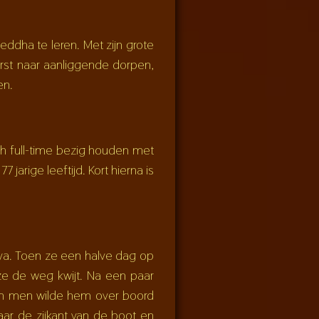
ddha te leren. Met zijn grote
eerst naar aanliggende dorpen,
en.
ich full-time bezig houden met
jarige leeftijd. Kort hierna is
a. Toen ze een halve dag op
ze de weg kwijt. Na een paar
 En men wilde hem over boord
ar de zijkant van de boot en