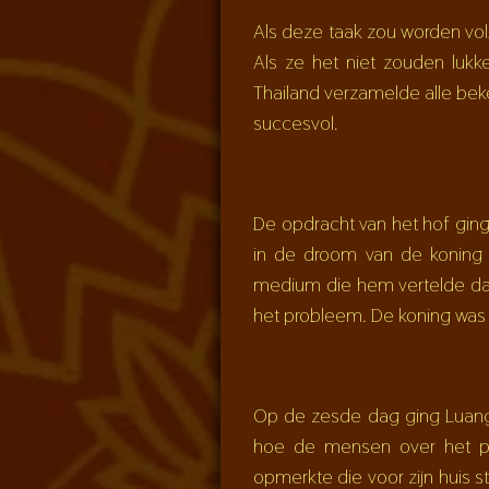
Als deze taak zou worden vo
Als ze het niet zouden luk
Thailand verzamelde alle be
succesvol.
De opdracht van het hof ging
in de droom van de koning e
medium die hem vertelde dat
het probleem. De koning was 
Op de zesde dag ging Luang 
hoe de mensen over het pr
opmerkte die voor zijn huis