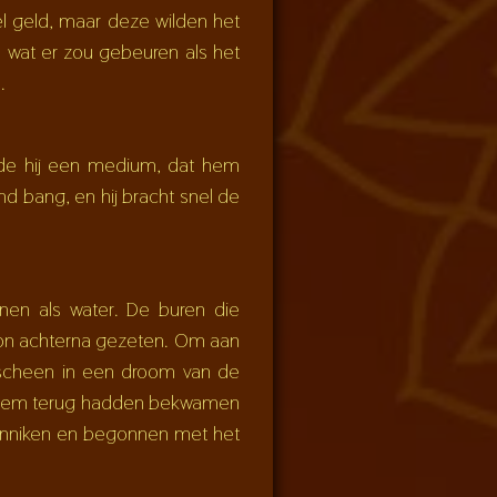
el geld, maar deze wilden het
 wat er zou gebeuren als het
.
egde hij een medium, dat hem
nd bang, en hij bracht snel de
nen als water. De buren die
thon achterna gezeten. Om aan
rscheen in een droom van de
ze hem terug hadden bekwamen
onniken en begonnen met het