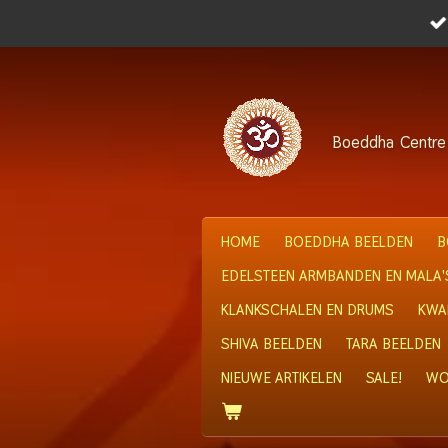
Ga
direct
naar
de
hoofdinhoud
Boeddha
Centre
HOME
BOEDDHA BEELDEN
B
EDELSTEEN ARMBANDEN EN MALA'
KLANKSCHALEN EN DRUMS
KWA
SHIVA BEELDEN
TARA BEELDEN
NIEUWE ARTIKELEN
SALE!
WO