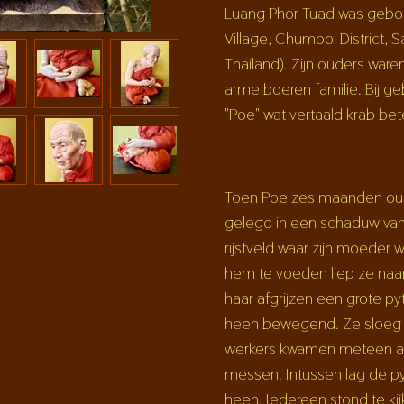
Luang Phor Tuad was gebor
Village, Chumpol District, S
Thailand). Zijn ouders war
arme boeren familie. Bij g
"Poe" wat vertaald krab bet
Toen Poe zes maanden oud
gelegd in een schaduw va
rijstveld waar zijn moeder 
hem te voeden liep ze naar
haar afgrijzen een grote p
heen bewegend. Ze sloeg 
werkers kwamen meteen a
messen. Intussen lag de p
heen. Iedereen stond te ki