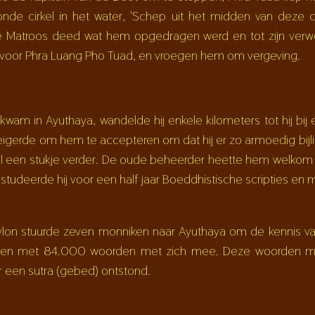
nde cirkel in het water, 'Schep uit het midden van deze cir
De Matroos deed wat hem opgedragen werd en tot zijn verw
 voor Phra Luang Pho Tuad, en vroegen hem om vergeving.
nkwam in Ayuthaya, wandelde hij enkele kilometers tot hij bi
igerde om hem te accepteren om dat hij er zo armoedig bijli
l een stukje verder. De oude beheerder heette hem welkom
studeerde hij voor een half jaar Boeddhistische scripties en m
lon stuurde zeven monniken naar Ayuthaya om de kennis va
halen met 84.000 woorden met zich mee. Deze woorden 
 een sutra (gebed) ontstond.