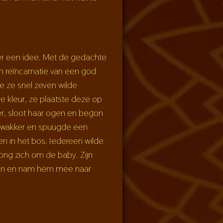
er een idee. Met de gedachte
n reïncarnatie van een god
e ze snel zeven wilde
 kleur, ze plaatste deze op
er, sloot haar ogen en begon
d wakker en spuugde een
een in het bos. Iedereen wilde
ong zich om de baby. Zijn
en en nam hem mee naar