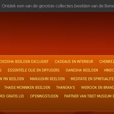
Ontdek een van de grootste collecties beelden van de Bene
OEDDHA BEELDEN EXCLUSIEF
CADEAUS EN INTERIEUR
CHENREZ
S
ESSENTIËLE OLIE EN DIFFUSERS
GANESHA BEELDEN
HIND
N YIN BEELDEN
MANJUSHRI BEELDEN
MEDITATIE EN SPIRITUALITE
THAISE MONNIKEN BEELDEN
THANGKA'S
WIEROOK EN BRAN
RD GRATIS LID
OPENINGSTIJDEN
PARTNER VAN TIBET MUSEUM