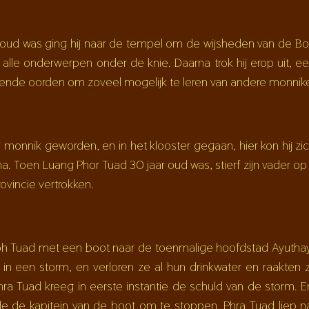
oud was ging hij naar de tempel om de wijsheden van de Boe
r alle onderwerpen onder de knie. Daarna trok hij erop uit, 
ekende oorden om zoveel mogelijk te leren van andere monnik
 hij monnik geworden, en in het klooster gegaan, hier kon hij z
Toen Luang Phor Tuad 30 jaar oud was, stierf zijn vader op 77 
ovincie vertrokken.
h Tuad met een boot naar de toenmalige hoofdstad Ayuthay
n een storm, en verloren ze al hun drinkwater en raakten 
hra Tuad kreeg in eerste instantie de schuld van de storm.
 de kapitein van de boot om te stoppen, Phra Tuad liep na