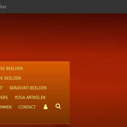
lux
IG BEELDEN
OE BEELDEN
IT
SARASVATI BEELDEN
DERS
YOGA ARTIKELEN
 EMMEN
CONTACT