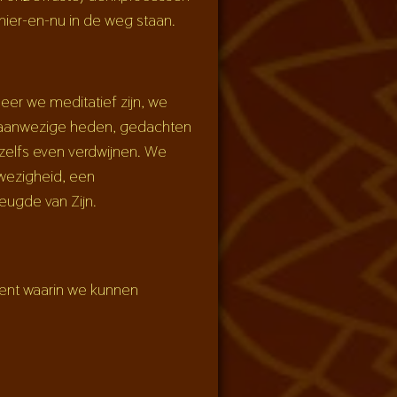
 hier-en-nu in de weg staan.
neer we meditatief zijn, we
jd aanwezige heden, gedachten
zelfs even verdwijnen. We
wezigheid, een
reugde van Zijn.
oment waarin we kunnen