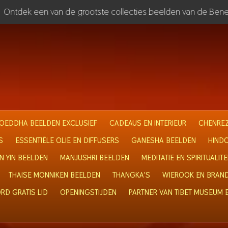
Ontdek een van de grootste collecties beelden van de Bene
OEDDHA BEELDEN EXCLUSIEF
CADEAUS EN INTERIEUR
CHENREZ
S
ESSENTIËLE OLIE EN DIFFUSERS
GANESHA BEELDEN
HIND
N YIN BEELDEN
MANJUSHRI BEELDEN
MEDITATIE EN SPIRITUALITE
THAISE MONNIKEN BEELDEN
THANGKA'S
WIEROOK EN BRAN
RD GRATIS LID
OPENINGSTIJDEN
PARTNER VAN TIBET MUSEUM