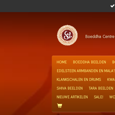
Ga
direct
naar
de
hoofdinhoud
Boeddha
Centre
HOME
BOEDDHA BEELDEN
B
EDELSTEEN ARMBANDEN EN MALA'
KLANKSCHALEN EN DRUMS
KWA
SHIVA BEELDEN
TARA BEELDEN
NIEUWE ARTIKELEN
SALE!
WO