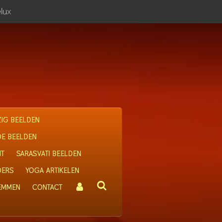
lux
IG BEELDEN
OE BEELDEN
IT
SARASVATI BEELDEN
DERS
YOGA ARTIKELEN
 EMMEN
CONTACT