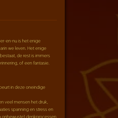
er-en-nu is het enige
rin we leven. Het enige
estaat, de rest is immers
rinnering, of een fantasie.
ebeurt in deze oneindige
n veel mensen het druk,
uaties spanning en stress en
en onbewuste) denkprocessen