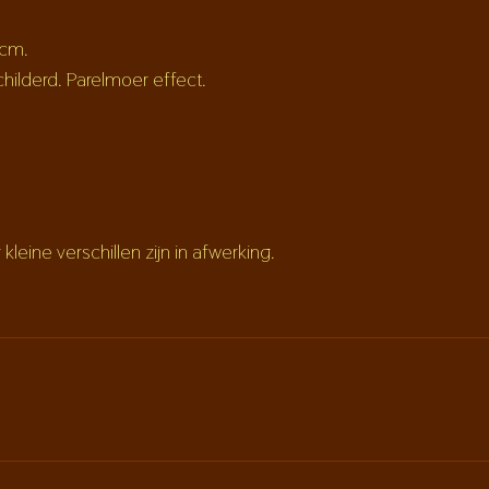
 cm.
childerd. Parelmoer effect.
eine verschillen zijn in afwerking.