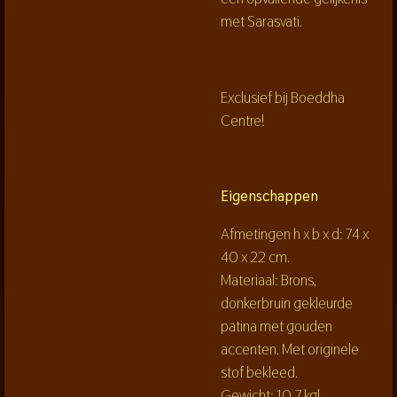
met Sarasvati.
Exclusief bij Boeddha
Centre!
Eigenschappen
Afmetingen h x b x d: 74
x
40 x 22 cm.
Materiaal: Brons,
donkerbruin gekleurde
patina met gouden
accenten. Met originele
stof bekleed.
Gewicht: 10,7 kg!