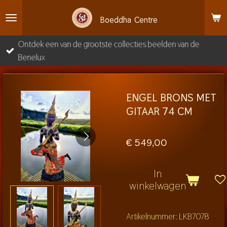
Ga
Boeddha
Centre
direct
naar
Ontdek een van de grootste collecties beelden van de
de
Benelux
hoofdinhoud
ENGEL BRONS MET
GITAAR 74 CM
€ 549,00
In
winkelwagen
Artikelnummer:
LKB7078