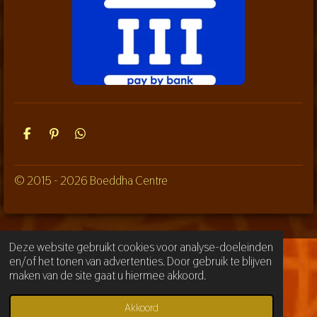
D
P
D
e
i
e
l
n
l
e
n
e
© 2015 - 2026 Boeddha Centre
n
e
n
n
Deze website gebruikt cookies voor analyse-doeleinden
en/of het tonen van advertenties. Door gebruik te blijven
maken van de site gaat u hiermee akkoord.
Akkoord